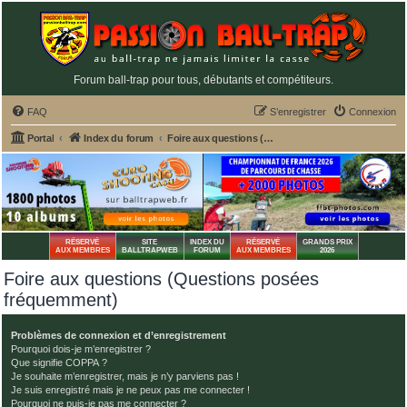
Forum ball-trap pour tous, débutants et compétiteurs.
FAQ
S’enregistrer
Connexion
Portal
Index du forum
Foire aux questions (Questions posées fréquemment)
RÉSERVÉ
SITE
INDEX DU
RÉSERVÉ
GRANDS PRIX
AUX MEMBRES
BALLTRAPWEB
FORUM
AUX MEMBRES
2026
Foire aux questions (Questions posées
fréquemment)
Problèmes de connexion et d’enregistrement
Pourquoi dois-je m’enregistrer ?
Que signifie COPPA ?
Je souhaite m’enregistrer, mais je n’y parviens pas !
Je suis enregistré mais je ne peux pas me connecter !
Pourquoi ne puis-je pas me connecter ?