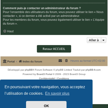
Comment puis-je contacter un administrateur du forum ?
Pour l’ensemble des utilisateurs du forum, vous pouvez utiliser le lien « Nous
contacter », si ce dernier a été activé par un administrateur.
Pour les membres du forum, vous pouvez également utiliser le lien « L’équipe
du forum ».
Haut
Aller à
Retour ACCUEIL
Heures au format
UTC+02:00
Portal
Index du forum
Développé par
phpBB
® Forum Software © phpBB Limited
Traduit par
phpBB-fr.com
Powered by
Board3 Portal
© 2009 - 2023 Board3 Group
Confidentialité
|
Conditions
En poursuivant votre navigation, vous acceptez
l’utilisation de cookies.
En savoir plus
OK