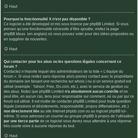
Haut
Pourquoi la fonctionnalité X n’est pas disponible ?
Ce logiciel a été développé et mis sous licence par phpBB Limited. Si vous
pensez qu’une fonctionnalité nécessite d’être ajoutée, visitez la page
phpBB Ideas
(en anglais) où vous pouvez voter pour des idées proposées ou
en suggérer de nouvelles.
Haut
Qui contacter pour les abus ou les questions légales concernant ce
forum ?
Contactez n’importe lequel des administrateurs de la liste « L’équipe du
forum ». Si vous restez sans réponse alors prenez contact avec le propriétaire
du domaine (en faisant une
recherche sur whois
) ou si un service gratuit est
utilisé (exemple : Yahoo!, Free, f2s.com, etc.), avec le service de gestion ou
des abus. Notez que phpBB Limited
n’a absolument aucun contrôle
et ne
peut être, en aucun cas, tenu pour responsable sur
comment
,
où
ou
par qui
ce
forum est utilisé. Il est inutile de contacter phpBB Limited pour toute question
légale (cessions et désistements, responsabilité, propos diffamatoires, etc.)
non directement liée
au site Internet phpbb.com ou au logiciel phpBB lui-
même. Si vous adressez un courriel au groupe phpBB à propos de l’utilisation
par une tierce partie
de ce logiciel vous devez vous attendre à une réponse
très courte voire à aucune réponse du tout.
Haut