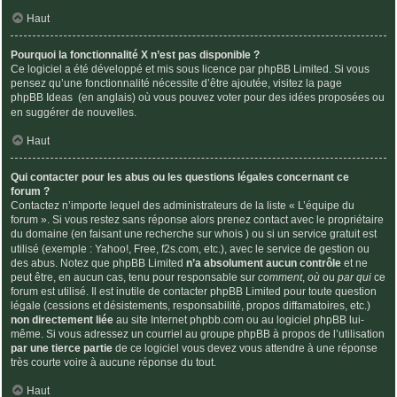
Haut
Pourquoi la fonctionnalité X n’est pas disponible ?
Ce logiciel a été développé et mis sous licence par phpBB Limited. Si vous
pensez qu’une fonctionnalité nécessite d’être ajoutée, visitez la page
phpBB Ideas
(en anglais) où vous pouvez voter pour des idées proposées ou
en suggérer de nouvelles.
Haut
Qui contacter pour les abus ou les questions légales concernant ce
forum ?
Contactez n’importe lequel des administrateurs de la liste « L’équipe du
forum ». Si vous restez sans réponse alors prenez contact avec le propriétaire
du domaine (en faisant une
recherche sur whois
) ou si un service gratuit est
utilisé (exemple : Yahoo!, Free, f2s.com, etc.), avec le service de gestion ou
des abus. Notez que phpBB Limited
n’a absolument aucun contrôle
et ne
peut être, en aucun cas, tenu pour responsable sur
comment
,
où
ou
par qui
ce
forum est utilisé. Il est inutile de contacter phpBB Limited pour toute question
légale (cessions et désistements, responsabilité, propos diffamatoires, etc.)
non directement liée
au site Internet phpbb.com ou au logiciel phpBB lui-
même. Si vous adressez un courriel au groupe phpBB à propos de l’utilisation
par une tierce partie
de ce logiciel vous devez vous attendre à une réponse
très courte voire à aucune réponse du tout.
Haut