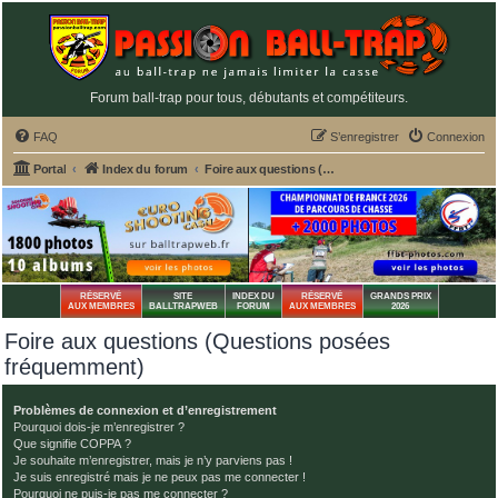
Forum ball-trap pour tous, débutants et compétiteurs.
FAQ
S’enregistrer
Connexion
Portal
Index du forum
Foire aux questions (Questions posées fréquemment)
RÉSERVÉ
SITE
INDEX DU
RÉSERVÉ
GRANDS PRIX
AUX MEMBRES
BALLTRAPWEB
FORUM
AUX MEMBRES
2026
Foire aux questions (Questions posées
fréquemment)
Problèmes de connexion et d’enregistrement
Pourquoi dois-je m’enregistrer ?
Que signifie COPPA ?
Je souhaite m’enregistrer, mais je n’y parviens pas !
Je suis enregistré mais je ne peux pas me connecter !
Pourquoi ne puis-je pas me connecter ?