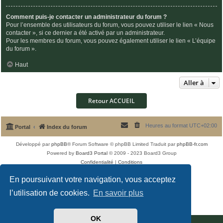
Comment puis-je contacter un administrateur du forum ?
Pour l’ensemble des utilisateurs du forum, vous pouvez utiliser le lien « Nous
contacter », si ce dernier a été activé par un administrateur.
Pour les membres du forum, vous pouvez également utiliser le lien « L’équipe
du forum ».
Haut
Aller à
Retour ACCUEIL
Heures au format
UTC+02:00
Portal
Index du forum
Développé par
phpBB
® Forum Software © phpBB Limited
Traduit par
phpBB-fr.com
Powered by
Board3 Portal
© 2009 - 2023 Board3 Group
Confidentialité
|
Conditions
En poursuivant votre navigation, vous acceptez
l’utilisation de cookies.
En savoir plus
OK