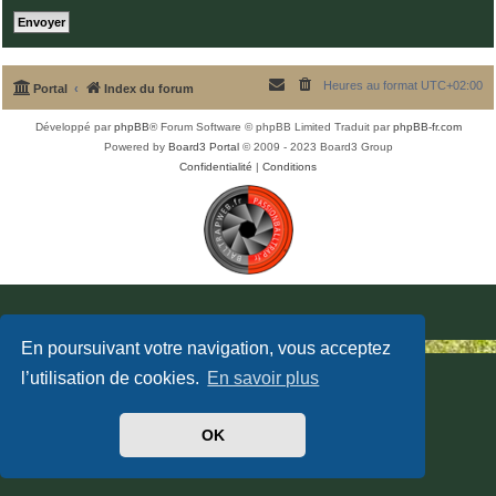
Heures au format
UTC+02:00
Portal
Index du forum
Développé par
phpBB
® Forum Software © phpBB Limited
Traduit par
phpBB-fr.com
Powered by
Board3 Portal
© 2009 - 2023 Board3 Group
Confidentialité
|
Conditions
En poursuivant votre navigation, vous acceptez
l’utilisation de cookies.
En savoir plus
OK