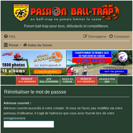
Forum ball-trap pour tous, débutants et compétiteurs.
FAQ
S’enregistrer
Connexion
Portal
Index du forum
RÉSERVÉ
SITE
INDEX DU
RÉSERVÉ
GRANDS PRIX
AUX MEMBRES
BALLTRAPWEB
FORUM
AUX MEMBRES
2026
Réinitialiser le mot de passse
Adresse courriel :
Adresse courriel associée à votre compte. Si vous ne l’avez pas modifiée via votre
panneau d’utilisateur, il s’agit de l’adresse que vous avez fournie lors de votre
enregistrement.