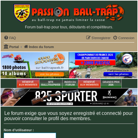
Forum ball-trap pour tous, débutants et compétiteurs.
FAQ
S’enregistrer
Connexion
Portal
Index du forum
RÉSERVÉ
SITE
INDEX DU
RÉSERVÉ
GRANDS PRIX
AUX MEMBRES
BALLTRAPWEB
FORUM
AUX MEMBRES
2026
Le forum exige que vous soyez enregistré et connecté pour
pouvoir consulter le profil des membres.
Nom d’utilisateur :