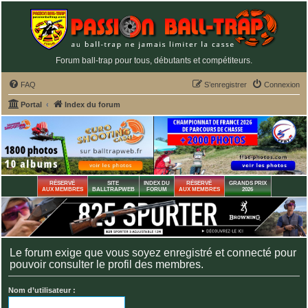
Forum ball-trap pour tous, débutants et compétiteurs.
FAQ
S’enregistrer
Connexion
Portal
Index du forum
RÉSERVÉ
SITE
INDEX DU
RÉSERVÉ
GRANDS PRIX
AUX MEMBRES
BALLTRAPWEB
FORUM
AUX MEMBRES
2026
Le forum exige que vous soyez enregistré et connecté pour
pouvoir consulter le profil des membres.
Nom d’utilisateur :