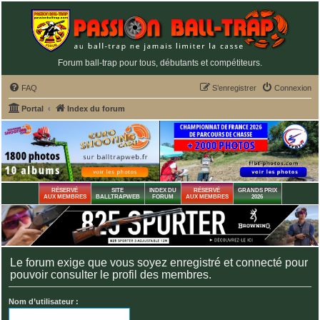
Forum ball-trap pour tous, débutants et compétiteurs.
FAQ
S’enregistrer
Connexion
Portal
Index du forum
RÉSERVÉ
SITE
INDEX DU
RÉSERVÉ
GRANDS PRIX
AUX MEMBRES
BALLTRAPWEB
FORUM
AUX MEMBRES
2026
Le forum exige que vous soyez enregistré et connecté pour
pouvoir consulter le profil des membres.
Nom d’utilisateur :