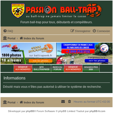
Forum ball-trap pour tous, débutants et compétiteurs.
FAQ
S’enregistrer
Connexion
Portal
Index du forum
RÉSERVÉ
SITE
INDEX DU
RÉSERVÉ
GRANDS PRIX
AUX MEMBRES
BALLTRAPWEB
FORUM
AUX MEMBRES
2026
Informations
Désolé mais vous n’êtes pas autorisé à utiliser le système de recherche.
Heures au format
UTC+02:00
Portal
Index du forum
Développé par
phpBB
® Forum Software © phpBB Limited
Traduit par
phpBB-fr.com