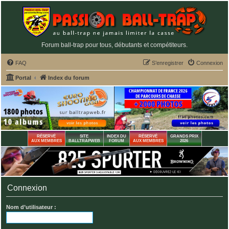
Forum ball-trap pour tous, débutants et compétiteurs.
FAQ
S’enregistrer
Connexion
Portal
Index du forum
RÉSERVÉ
SITE
INDEX DU
RÉSERVÉ
GRANDS PRIX
AUX MEMBRES
BALLTRAPWEB
FORUM
AUX MEMBRES
2026
Connexion
Nom d’utilisateur :