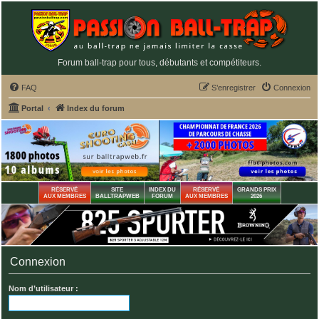
Forum ball-trap pour tous, débutants et compétiteurs.
FAQ
S’enregistrer
Connexion
Portal
Index du forum
RÉSERVÉ
SITE
INDEX DU
RÉSERVÉ
GRANDS PRIX
AUX MEMBRES
BALLTRAPWEB
FORUM
AUX MEMBRES
2026
Connexion
Nom d’utilisateur :