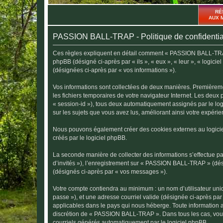
RÉ
AUX 
PASSION BALL-TRAP - Politique de confidentia
Ces règles expliquent en détail comment « PASSION BALL-TRAP »
phpBB (désigné ci-après par « ils », « eux », « leur », « logici
(désignées ci-après par « vos informations »).
Vos informations sont collectées de deux manières. Premièreme
les fichiers temporaires de votre navigateur Internet. Les deux 
« session-id »), tous deux automatiquement assignés par le lo
sur les sujets que vous avez lus, améliorant ainsi votre expérien
Nous pouvons également créer des cookies externes au logici
créés par le logiciel phpBB.
La seconde manière de collecter des informations s’effectue par
d’invités »), l’enregistrement sur « PASSION BALL-TRAP » (dés
(désignés ci-après par « vos messages »).
Votre compte contiendra au minimum : un nom d’utilisateur uniq
passe »), et une adresse courriel valide (désignée ci-après pa
applicables dans le pays qui nous héberge. Toute information au
discrétion de « PASSION BALL-TRAP ». Dans tous les cas, vous
courriels générés automatiquement par le logiciel phpBB.