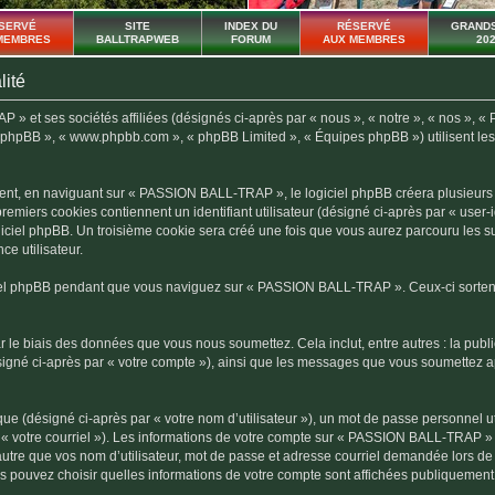
SERVÉ
SITE
INDEX DU
RÉSERVÉ
GRANDS
MEMBRES
BALLTRAPWEB
FORUM
AUX MEMBRES
20
lité
 et ses sociétés affiliées (désignés ci-après par « nous », « notre », « nos », «
el phpBB », « www.phpbb.com », « phpBB Limited », « Équipes phpBB ») utilisent les i
nt, en naviguant sur « PASSION BALL-TRAP », le logiciel phpBB créera plusieurs co
premiers cookies contiennent un identifiant utilisateur (désigné ci-après par « user
giciel phpBB. Un troisième cookie sera créé une fois que vous aurez parcouru les 
ce utilisateur.
el phpBB pendant que vous naviguez sur « PASSION BALL-TRAP ». Ceux-ci sortent
 le biais des données que vous nous soumettez. Cela inclut, entre autres : la publ
igné ci-après par « votre compte »), ainsi que les messages que vous soumettez 
ue (désigné ci-après par « votre nom d’utilisateur »), un mot de passe personnel ut
r « votre courriel »). Les informations de votre compte sur « PASSION BALL-TRAP » 
tre que vos nom d’utilisateur, mot de passe et adresse courriel demandée lors de l’
 pouvez choisir quelles informations de votre compte sont affichées publiquement