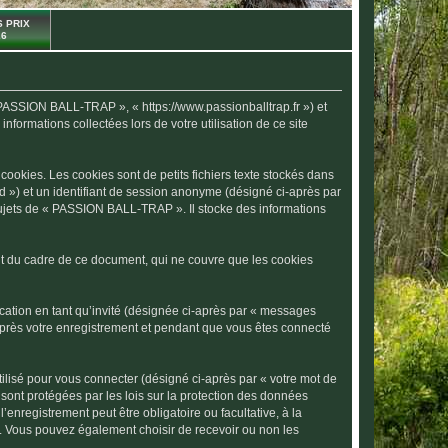
 PRIX
26
 PASSION BALL-TRAP », « https://www.passionballtrap.fr ») et
nformations collectées lors de votre utilisation de ce site
okies. Les cookies sont de petits fichiers texte stockés dans
-id ») et un identifiant de session anonyme (désigné ci-après par
sujets de « PASSION BALL-TRAP ». Il stocke des informations
 du cadre de ce document, qui ne couvre que les cookies
ication en tant qu’invité (désignée ci-après par « messages
après votre enregistrement et pendant que vous êtes connecté
ilisé pour vous connecter (désigné ci-après par « votre mot de
sont protégées par les lois sur la protection des données
enregistrement peut être obligatoire ou facultative, à la
. Vous pouvez également choisir de recevoir ou non les