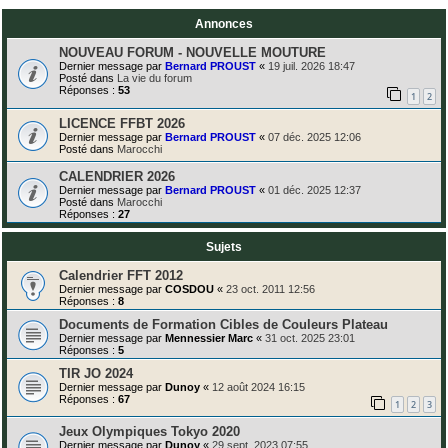
Annonces
NOUVEAU FORUM - NOUVELLE MOUTURE
Dernier message par
Bernard PROUST
«
19 juil. 2026 18:47
Posté dans
La vie du forum
Réponses :
53
1
2
LICENCE FFBT 2026
Dernier message par
Bernard PROUST
«
07 déc. 2025 12:06
Posté dans
Marocchi
CALENDRIER 2026
Dernier message par
Bernard PROUST
«
01 déc. 2025 12:37
Posté dans
Marocchi
Réponses :
27
Sujets
Calendrier FFT 2012
Dernier message par
COSDOU
«
23 oct. 2011 12:56
Réponses :
8
Documents de Formation Cibles de Couleurs Plateau
Dernier message par
Mennessier Marc
«
31 oct. 2025 23:01
Réponses :
5
TIR JO 2024
Dernier message par
Dunoy
«
12 août 2024 16:15
Réponses :
67
1
2
3
Jeux Olympiques Tokyo 2020
Dernier message par
Dunoy
«
29 sept. 2023 07:55