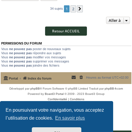
1
2
Suivante
34 sujets
Aller à
Retour ACCUEIL
PERMISSIONS DU FORUM
Vous
ne pouvez pas
poster de nouveaux sujets
Vous
ne pouvez pas
répondre aux sujets
Vous
ne pouvez pas
modifier vos messages
Vous
ne pouvez pas
supprimer vos messages
Vous
ne pouvez pas
joindre des fichiers
Heures au format
UTC+02:00
Portal
Index du forum
Développé par
phpBB
® Forum Software © phpBB Limited
Traduit par
phpBB-fr.com
Powered by
Board3 Portal
© 2009 - 2023 Board3 Group
Confidentialité
|
Conditions
En poursuivant votre navigation, vous acceptez
l’utilisation de cookies.
En savoir plus