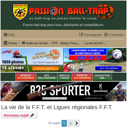
Forum ball-trap pour tous, débutants et compétiteurs.
FAQ
S’enregistrer
Connexion
Portal
Index du forum
FFT - Skeet, Fosse Olympique, Double Trap
La vie de la F.F.T. et Ligues régionales F.F.T.
RÉSERVÉ
SITE
INDEX DU
RÉSERVÉ
GRANDS PRIX
AUX MEMBRES
BALLTRAPWEB
FORUM
AUX MEMBRES
2026
La vie de la F.F.T. et Ligues régionales F.F.T.
Nouveau sujet
1
2
Suivante
34 sujets