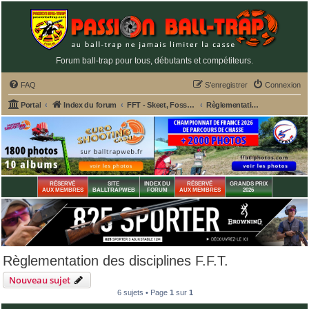
Forum ball-trap pour tous, débutants et compétiteurs.
FAQ
S’enregistrer
Connexion
Portal
Index du forum
FFT - Skeet, Fosse Olympique, Double Trap
Règlementation des disciplines F.F.T.
RÉSERVÉ
SITE
INDEX DU
RÉSERVÉ
GRANDS PRIX
AUX MEMBRES
BALLTRAPWEB
FORUM
AUX MEMBRES
2026
Règlementation des disciplines F.F.T.
Nouveau sujet
6 sujets • Page
1
sur
1