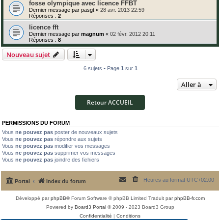
fosse olympique avec licence FFBT
Dernier message par
pasgt
«
28 avr. 2013 22:59
Réponses :
2
licence fft
Dernier message par
magnum
«
02 févr. 2012 20:11
Réponses :
8
Nouveau sujet
6 sujets • Page
1
sur
1
Aller à
Retour ACCUEIL
PERMISSIONS DU FORUM
Vous
ne pouvez pas
poster de nouveaux sujets
Vous
ne pouvez pas
répondre aux sujets
Vous
ne pouvez pas
modifier vos messages
Vous
ne pouvez pas
supprimer vos messages
Vous
ne pouvez pas
joindre des fichiers
Heures au format
UTC+02:00
Portal
Index du forum
Développé par
phpBB
® Forum Software © phpBB Limited
Traduit par
phpBB-fr.com
Powered by
Board3 Portal
© 2009 - 2023 Board3 Group
Confidentialité
|
Conditions