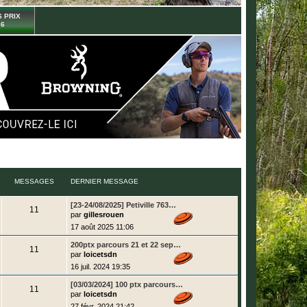
 PRIX
26
MESSAGES
DERNIER MESSAGE
D
[23-24/08/2025] Petiville 763…
M
11
e
par
gillesrouen
r
e
17 août 2025 11:06
n
i
s
D
200ptx parcours 21 et 22 sep…
e
M
11
e
r
par
loicetsdn
r
s
m
e
16 juil. 2024 19:35
n
e
i
s
a
s
D
[03/03/2024] 100 ptx parcours…
e
s
M
11
e
r
par
loicetsdn
a
g
r
s
m
g
e
27 févr. 2024 21:42