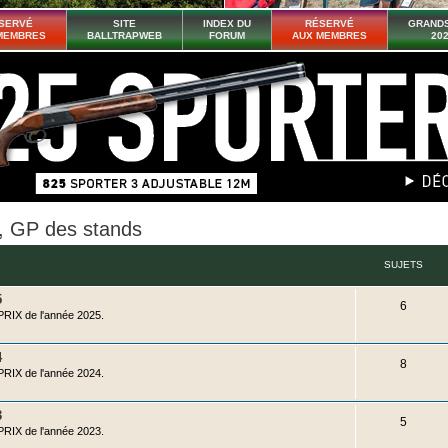
SERVÉ
SITE
INDEX DU
RÉSERVÉ
GRANDS
MEMBRES
BALLTRAPWEB
FORUM
AUX MEMBRES
20
 GP des stands
SUJETS
5
S
6
X de l'année 2025.
u
j
4
S
8
X de l'année 2024.
e
u
t
j
3
S
5
X de l'année 2023.
s
e
u