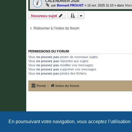
CALENDRIER 2026
par
Bernard PROUST
»
15 oct. 2025 11:10
» dans
Maro
Nouveau sujet
Retourner à l’index du forum
PERMISSIONS DU FORUM
Vous
ne pouvez pas
poster de nouveaux sujets
Vous
ne pouvez pas
répondre aux sujets
Vous
ne pouvez pas
modifier vos messages
Vous
ne pouvez pas
supprimer vos messages
Vous
ne pouvez pas
joindre des fichiers
Portal
Index du forum
En poursuivant votre navigation, vous acceptez l’utilisation