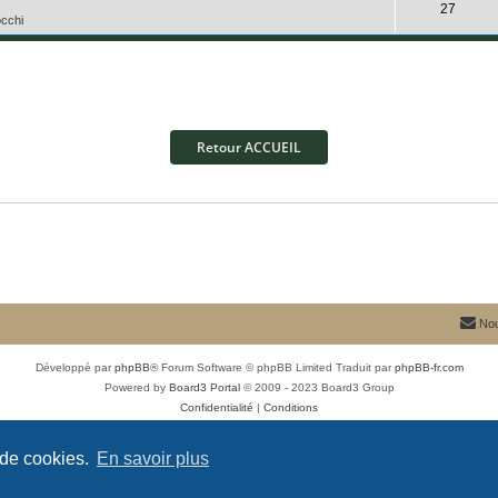
R
27
p
cchi
n
é
o
s
p
n
e
o
s
s
n
e
Retour ACCUEIL
s
s
e
s
Nou
Développé par
phpBB
® Forum Software © phpBB Limited
Traduit par
phpBB-fr.com
Powered by
Board3 Portal
© 2009 - 2023 Board3 Group
Confidentialité
|
Conditions
 de cookies.
En savoir plus