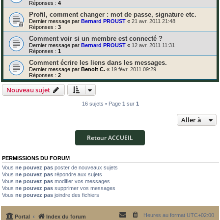
Réponses :
4
Profil, comment changer : mot de passe, signature etc.
Dernier message par
Bernard PROUST
«
21 avr. 2011 21:48
Réponses :
3
Comment voir si un membre est connecté ?
Dernier message par
Bernard PROUST
«
12 avr. 2011 11:31
Réponses :
1
Comment écrire les liens dans les messages.
Dernier message par
Benoit C.
«
19 févr. 2011 09:29
Réponses :
2
Nouveau sujet
16 sujets • Page
1
sur
1
Aller à
Retour ACCUEIL
PERMISSIONS DU FORUM
Vous
ne pouvez pas
poster de nouveaux sujets
Vous
ne pouvez pas
répondre aux sujets
Vous
ne pouvez pas
modifier vos messages
Vous
ne pouvez pas
supprimer vos messages
Vous
ne pouvez pas
joindre des fichiers
Heures au format
UTC+02:00
Portal
Index du forum