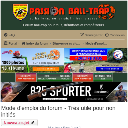
Forum ball-trap pour tous, débutants et compétiteurs.
FAQ
S’enregistrer
Connexion
Portal
Index du forum
Bienvenue au club house PASSION BALL-TRAP
Mode d'emploi du forum - Très utile pour non initiés
RÉSERVÉ
SITE
INDEX DU
RÉSERVÉ
GRANDS PRIX
AUX MEMBRES
BALLTRAPWEB
FORUM
AUX MEMBRES
2026
Mode d'emploi du forum - Très utile pour non
initiés
Nouveau sujet
16 sujets • Page
1
sur
1