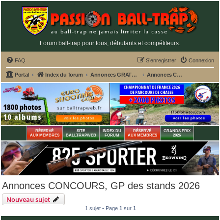
Forum ball-trap pour tous, débutants et compétiteurs.
FAQ
S’enregistrer
Connexion
Portal
Index du forum
Annonces GRATUITES PASSION BALL-TRAP
Annonces CONCOURS, GP des stands 2026
RÉSERVÉ
SITE
INDEX DU
RÉSERVÉ
GRANDS PRIX
AUX MEMBRES
BALLTRAPWEB
FORUM
AUX MEMBRES
2026
Annonces CONCOURS, GP des stands 2026
Nouveau sujet
1 sujet • Page
1
sur
1