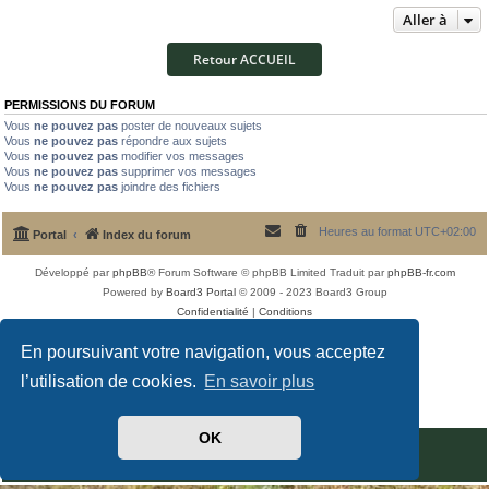
Aller à
Retour ACCUEIL
PERMISSIONS DU FORUM
Vous
ne pouvez pas
poster de nouveaux sujets
Vous
ne pouvez pas
répondre aux sujets
Vous
ne pouvez pas
modifier vos messages
Vous
ne pouvez pas
supprimer vos messages
Vous
ne pouvez pas
joindre des fichiers
Heures au format
UTC+02:00
Portal
Index du forum
Développé par
phpBB
® Forum Software © phpBB Limited
Traduit par
phpBB-fr.com
Powered by
Board3 Portal
© 2009 - 2023 Board3 Group
Confidentialité
|
Conditions
En poursuivant votre navigation, vous acceptez
l’utilisation de cookies.
En savoir plus
OK