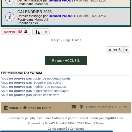
Dernier message par
Bernard PROUST
«
07 déc. 2025 12:06
Posté dans
Marocchi
CALENDRIER 2026
Dernier message par
Bernard PROUST
«
01 déc. 2025 12:37
Posté dans
Marocchi
Réponses :
27
Verrouillé
0 sujet • Page
1
sur
1
Aller à
Retour ACCUEIL
PERMISSIONS DU FORUM
Vous
ne pouvez pas
poster de nouveaux sujets
Vous
ne pouvez pas
répondre aux sujets
Vous
ne pouvez pas
modifier vos messages
Vous
ne pouvez pas
supprimer vos messages
Vous
ne pouvez pas
joindre des fichiers
Heures au format
UTC+02:00
Portal
Index du forum
Développé par
phpBB
® Forum Software © phpBB Limited
Traduit par
phpBB-fr.com
Powered by
Board3 Portal
© 2009 - 2023 Board3 Group
Confidentialité
|
Conditions