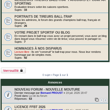
SPORTING
Evaluation tireurs selon les saisons sportives.
Sujets :
33
PORTRAITS DE TIREURS BALL-TRAP
Nous les admirons, le forum des grands champions ball-trap, français et
étrangers.
Sujets :
26
VOTRE PROJET SPORTIF OU BLOG
En restant dans le ball-trap vous avez un projet personnel, vous avez un blog
dans lequel vous résumez votre vie de tireur, vous pouvez le partager ici.
Sujets :
7
HOMMAGES À NOS DISPARUS
Lecture libre
: Ils ont "construit" le ball-trap pour nous. Nous leur rendons
hommage par de simples mots.
Sujets :
92
Verrouillé
0 sujet • Page
1
sur
1
Annonces
NOUVEAU FORUM - NOUVELLE MOUTURE
Dernier message par
Bernard PROUST
«
19 juil. 2026 18:47
Posté dans
La vie du forum
Réponses :
53
1
2
LICENCE FFBT 2026