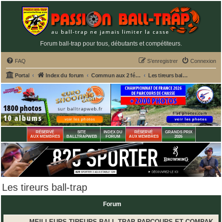
Forum ball-trap pour tous, débutants et compétiteurs.
FAQ
S’enregistrer
Connexion
Portal
Index du forum
Commun aux 2 fédérations ball-trap FFBT et FFT
Les tireurs ball-trap
RÉSERVÉ
SITE
INDEX DU
RÉSERVÉ
GRANDS PRIX
AUX MEMBRES
BALLTRAPWEB
FORUM
AUX MEMBRES
2026
Les tireurs ball-trap
Forum
MEILLEURS TIREURS BALL-TRAP PARCOURS ET COMPAK