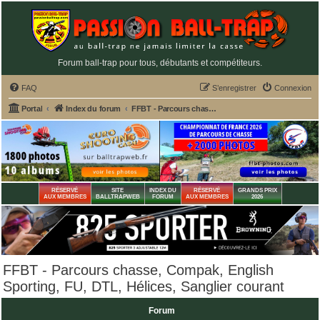
Forum ball-trap pour tous, débutants et compétiteurs.
FAQ
S’enregistrer
Connexion
Portal
Index du forum
FFBT - Parcours chasse, Compak, English Sporting, FU, DTL, Hélices, Sanglier courant
RÉSERVÉ
SITE
INDEX DU
RÉSERVÉ
GRANDS PRIX
AUX MEMBRES
BALLTRAPWEB
FORUM
AUX MEMBRES
2026
FFBT - Parcours chasse, Compak, English
Sporting, FU, DTL, Hélices, Sanglier courant
Forum