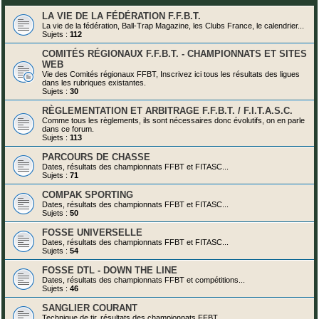
LA VIE DE LA FÉDÉRATION F.F.B.T.
La vie de la fédération, Ball-Trap Magazine, les Clubs France, le calendrier...
Sujets :
112
COMITÉS RÉGIONAUX F.F.B.T. - CHAMPIONNATS ET SITES
WEB
Vie des Comités régionaux FFBT, Inscrivez ici tous les résultats des ligues
dans les rubriques existantes.
Sujets :
30
RÈGLEMENTATION ET ARBITRAGE F.F.B.T. / F.I.T.A.S.C.
Comme tous les règlements, ils sont nécessaires donc évolutifs, on en parle
dans ce forum.
Sujets :
113
PARCOURS DE CHASSE
Dates, résultats des championnats FFBT et FITASC...
Sujets :
71
COMPAK SPORTING
Dates, résultats des championnats FFBT et FITASC...
Sujets :
50
FOSSE UNIVERSELLE
Dates, résultats des championnats FFBT et FITASC...
Sujets :
54
FOSSE DTL - DOWN THE LINE
Dates, résultats des championnats FFBT et compétitions...
Sujets :
46
SANGLIER COURANT
Technique de tir, résultats des championnats FFBT...