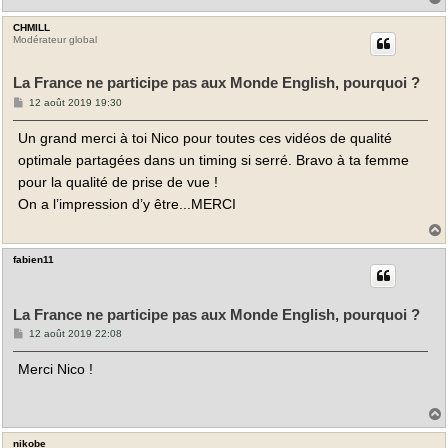
CHMILL
t
Modérateur global
La France ne participe pas aux Monde English, pourquoi ?
M
12 août 2019 19:30
e
s
Un grand merci à toi Nico pour toutes ces vidéos de qualité
s
a
optimale partagées dans un timing si serré. Bravo à ta femme
g
e
pour la qualité de prise de vue !
On a l’impression d’y être...MERCI
fabien11
t
La France ne participe pas aux Monde English, pourquoi ?
M
12 août 2019 22:08
e
s
Merci Nico !
s
a
g
e
nikobe