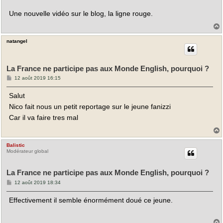
Une nouvelle vidéo sur le blog, la ligne rouge.
natangel
t
La France ne participe pas aux Monde English, pourquoi ?
M
12 août 2019 16:15
e
s
Salut
s
a
Nico fait nous un petit reportage sur le jeune fanizzi
g
e
Car il va faire tres mal
Balistic
t
Modérateur global
La France ne participe pas aux Monde English, pourquoi ?
M
12 août 2019 18:34
e
s
Effectivement il semble énormément doué ce jeune.
s
a
g
e