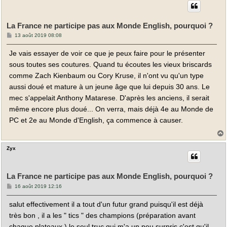
t
La France ne participe pas aux Monde English, pourquoi ?
M
13 août 2019 08:08
e
s
Je vais essayer de voir ce que je peux faire pour le présenter
s
a
sous toutes ses coutures. Quand tu écoutes les vieux briscards
g
e
comme Zach Kienbaum ou Cory Kruse, il n'ont vu qu'un type
aussi doué et mature à un jeune âge que lui depuis 30 ans. Le
mec s'appelait Anthony Matarese. D'après les anciens, il serait
même encore plus doué... On verra, mais déjà 4e au Monde de
PC et 2e au Monde d'English, ça commence à causer.
Zyx
t
La France ne participe pas aux Monde English, pourquoi ?
M
16 août 2019 12:16
e
s
salut effectivement il a tout d'un futur grand puisqu'il est déjà
s
a
très bon , il a les " tics " des champions (préparation avant
g
e
chaque plateaux ) le seul truc qui m'a un peu surpris c'est qu'il