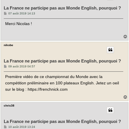
La France ne participe pas aux Monde English, pourquoi ?
M
07 août 2019 14:13
e
s
Merci Nicolas !
s
a
g
e
nikobe
t
La France ne participe pas aux Monde English, pourquoi ?
M
09 août 2019 04:57
e
s
Première vidéo de ce championnat du Monde avec la
s
a
compétition préliminaire en 100 plateaux English. Jetez un oeil
g
e
sur le blog :
https://frenchnick.com
chris38
t
La France ne participe pas aux Monde English, pourquoi ?
M
10 août 2019 13:24