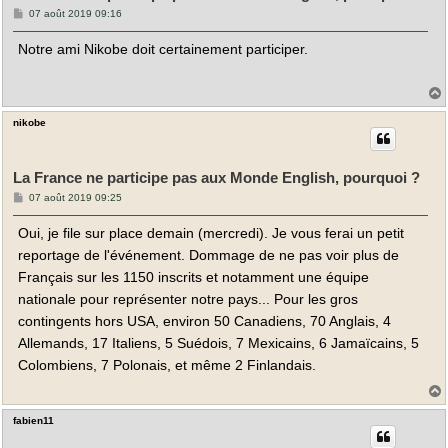
M
07 août 2019 09:16
e
s
Notre ami Nikobe doit certainement participer.
s
a
g
e
nikobe
t
La France ne participe pas aux Monde English, pourquoi ?
M
07 août 2019 09:25
e
s
Oui, je file sur place demain (mercredi). Je vous ferai un petit
s
a
reportage de l'événement. Dommage de ne pas voir plus de
g
e
Français sur les 1150 inscrits et notamment une équipe
nationale pour représenter notre pays... Pour les gros
contingents hors USA, environ 50 Canadiens, 70 Anglais, 4
Allemands, 17 Italiens, 5 Suédois, 7 Mexicains, 6 Jamaïcains, 5
Colombiens, 7 Polonais, et même 2 Finlandais.
fabien11
t