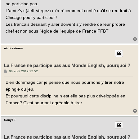
a
ne participe pas.
g
e
L'ami Zyx (Jeff Vergez) m'a récemment confié qu'il se rendrait à
Chicago pour y participer !
Les français désirant y aller doivent s'y rendre de leur propre
chef et non sous l'égide de l'équipe de France FFBT
nicolastours
t
La France ne participe pas aux Monde English, pourquoi ?
M
06 août 2019 22:52
e
s
Bien dommage car je pense que nous pourrions y tirer nôtre
s
a
épingle du jeu.
g
e
Et pourquoi cette discipline n est elle pas plus développée en
France? C'est pourtant agréable à tirer
Sony13
t
La France ne participe pas aux Monde English, pourquoi ?