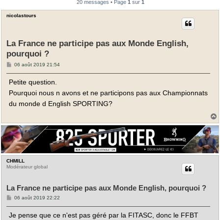
20 messages • Page
1
sur
1
nicolastours
La France ne participe pas aux Monde English,
pourquoi ?
M
06 août 2019 21:54
e
s
Petite question.
s
a
Pourquoi nous n avons et ne participons pas aux Championnats
g
e
du monde d English SPORTING?
t
CHMILL
Modérateur global
La France ne participe pas aux Monde English, pourquoi ?
M
06 août 2019 22:22
e
s
Je pense que ce n'est pas géré par la FITASC, donc le FFBT
s