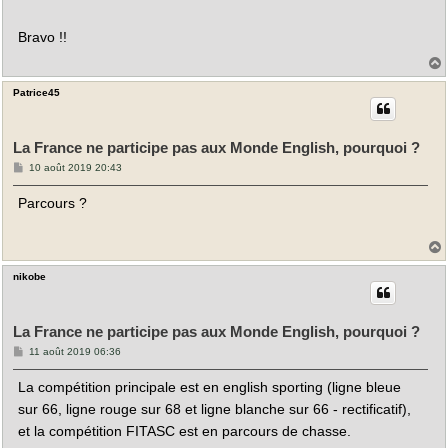
a
g
e
Bravo !!
Patrice45
t
La France ne participe pas aux Monde English, pourquoi ?
M
10 août 2019 20:43
e
s
Parcours ?
s
a
g
e
nikobe
t
La France ne participe pas aux Monde English, pourquoi ?
M
11 août 2019 06:36
e
s
La compétition principale est en english sporting (ligne bleue
s
a
sur 66, ligne rouge sur 68 et ligne blanche sur 66 - rectificatif),
g
e
et la compétition FITASC est en parcours de chasse.