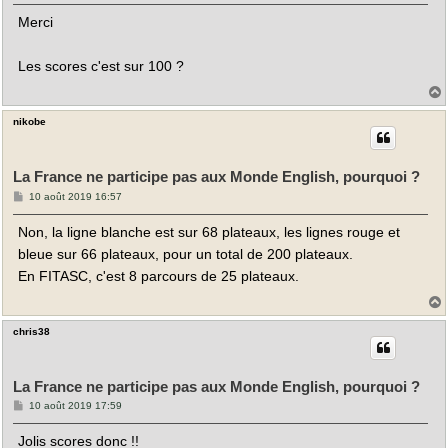
s
Merci
s
a
g
e
Les scores c'est sur 100 ?
nikobe
t
La France ne participe pas aux Monde English, pourquoi ?
M
10 août 2019 16:57
e
s
Non, la ligne blanche est sur 68 plateaux, les lignes rouge et
s
a
bleue sur 66 plateaux, pour un total de 200 plateaux.
g
e
En FITASC, c'est 8 parcours de 25 plateaux.
chris38
t
La France ne participe pas aux Monde English, pourquoi ?
M
10 août 2019 17:59
e
s
Jolis scores donc !!
s