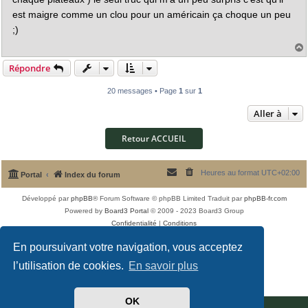
est maigre comme un clou pour un américain ça choque un peu
;)
Répondre
t
20 messages • Page
1
sur
1
Aller à
Retour ACCUEIL
Heures au format
UTC+02:00
Portal
Index du forum
Développé par
phpBB
® Forum Software © phpBB Limited
Traduit par
phpBB-fr.com
Powered by
Board3 Portal
© 2009 - 2023 Board3 Group
Confidentialité
|
Conditions
En poursuivant votre navigation, vous acceptez
l’utilisation de cookies.
En savoir plus
OK