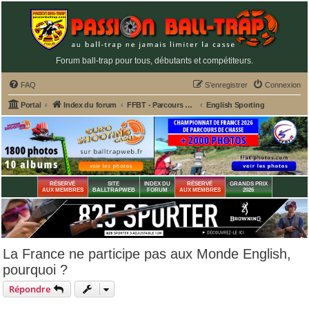
Forum ball-trap pour tous, débutants et compétiteurs.
FAQ
S’enregistrer
Connexion
Portal
Index du forum
FFBT - Parcours chasse, Compak, English Sporting, FU, DTL, Hélices, Sanglier courant
English Sporting
RÉSERVÉ
SITE
INDEX DU
RÉSERVÉ
GRANDS PRIX
AUX MEMBRES
BALLTRAPWEB
FORUM
AUX MEMBRES
2026
La France ne participe pas aux Monde English,
pourquoi ?
Répondre