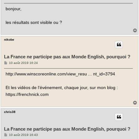
e
s
bonjour,
s
a
g
e
les résultats sont visible ou ?
nikobe
t
La France ne participe pas aux Monde English, pourquoi ?
M
10 août 2019 16:24
e
s
http://www.winscoreonline.com/view_resu ... nt_id=3794
s
a
g
e
Et les vidéos de l'événement, chaque jour, sur mon blog :
https://frenchnick.com
chris38
t
La France ne participe pas aux Monde English, pourquoi ?
M
10 août 2019 16:43
e