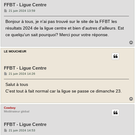
FFBT - Ligue Centre
M
21 juin 2024 13:59
e
s
Bonjour à tous, je n'ai pas trouvé sur le site de la FFBT les
s
a
résultats 2024 de la ligue centre et bien d'autres d'ailleurs. Est
g
e
ce quelqu'un sait pourquoi? Merci pour votre réponse.
LE MOUCHEUR
t
FFBT - Ligue Centre
M
21 juin 2024 14:26
e
s
Salut à tous
s
a
C'est tout à fait normal car la ligue se passe ce dimanche 23.
g
e
Cowboy
t
Modérateur global
FFBT - Ligue Centre
M
21 juin 2024 14:53
e