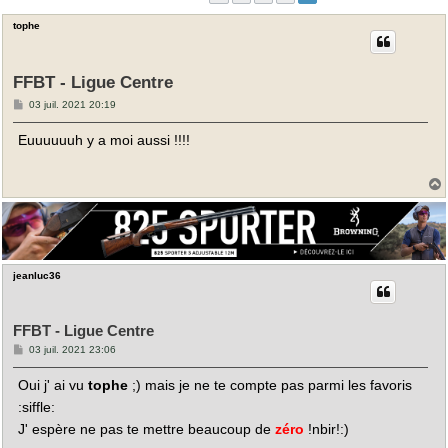
tophe
FFBT - Ligue Centre
M
03 juil. 2021 20:19
e
s
Euuuuuuh y a moi aussi !!!!
s
a
g
e
t
jeanluc36
FFBT - Ligue Centre
M
03 juil. 2021 23:06
e
s
Oui j' ai vu
tophe
;) mais je ne te compte pas parmi les favoris
s
a
:siffle:
g
e
J' espère ne pas te mettre beaucoup de
zéro
!nbir!:)