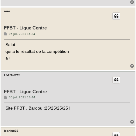
roro
t
FFBT - Ligue Centre
M
05 juil. 2021 16:34
e
s
Salut
s
a
qui a le résultat de la compétition
g
e
a+
FKerautret
t
FFBT - Ligue Centre
M
05 juil. 2021 16:44
e
s
Site FFBT . Bardou :25/25/25/25 !!
s
a
g
e
jeanluc36
t