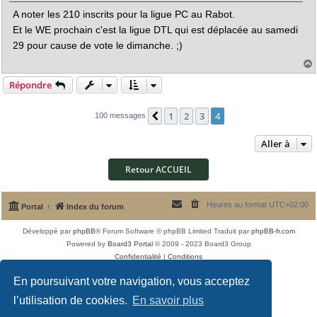
s
A noter les 210 inscrits pour la ligue PC au Rabot.
s
a
Et le WE prochain c'est la ligue DTL qui est déplacée au samedi
g
e
29 pour cause de vote le dimanche. ;)
Répondre
t
1
2
3
4
Précédente
100 messages
Aller à
Retour ACCUEIL
Heures au format
UTC+02:00
Portal
Index du forum
Développé par
phpBB
® Forum Software © phpBB Limited
Traduit par
phpBB-fr.com
Powered by
Board3 Portal
© 2009 - 2023 Board3 Group
Confidentialité
|
Conditions
En poursuivant votre navigation, vous acceptez
l’utilisation de cookies.
En savoir plus