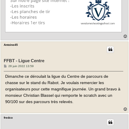
Antoine45
t
FFBT - Ligue Centre
M
28 juin 2022 13:59
e
s
Dimanche ce déroulait la ligue du Centre de parcours de
s
a
chasse sur le stand du Rabot. Je voulais remercier les
g
e
organisateurs pour cette magnifique journée. Un grand bravo à
monsieur Christian Blassel qui remporte le scratch avec un
90/100 sur des parcours très relevés.
fredco
t