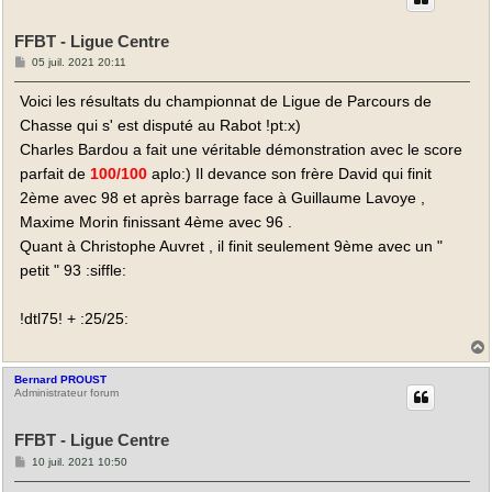
FFBT - Ligue Centre
M
05 juil. 2021 20:11
e
s
Voici les résultats du championnat de Ligue de Parcours de
s
a
Chasse qui s' est disputé au Rabot !pt:x)
g
e
Charles Bardou a fait une véritable démonstration avec le score
parfait de
100/100
aplo:) Il devance son frère David qui finit
2ème avec 98 et après barrage face à Guillaume Lavoye ,
Maxime Morin finissant 4ème avec 96 .
Quant à Christophe Auvret , il finit seulement 9ème avec un "
petit " 93 :siffle:
!dtl75! + :25/25:
Bernard PROUST
t
Administrateur forum
FFBT - Ligue Centre
M
10 juil. 2021 10:50
e
s