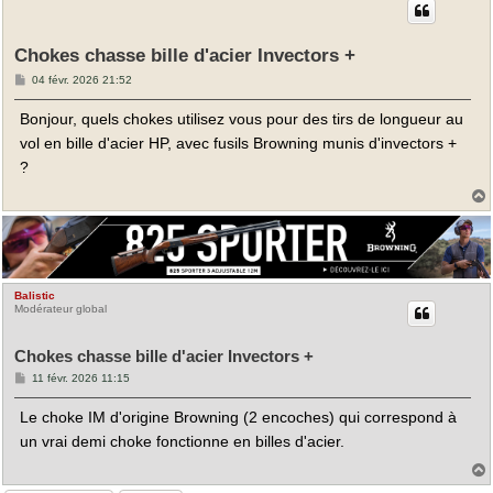
Chokes chasse bille d'acier Invectors +
M
04 févr. 2026 21:52
e
s
Bonjour, quels chokes utilisez vous pour des tirs de longueur au
s
a
vol en bille d'acier HP, avec fusils Browning munis d'invectors +
g
e
?
t
Balistic
Modérateur global
Chokes chasse bille d'acier Invectors +
M
11 févr. 2026 11:15
e
s
Le choke IM d'origine Browning (2 encoches) qui correspond à
s
a
un vrai demi choke fonctionne en billes d'acier.
g
e