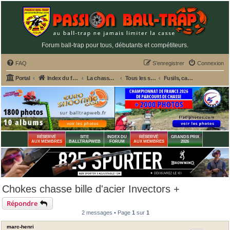
Forum ball-trap pour tous, débutants et compétiteurs.
FAQ
S’enregistrer
Connexion
Portal
Index du forum
La chasse et le matériel de chasse
Tous les sujets de chasse
Fusils, cartouches et matériel de chasse divers
RÉSERVÉ
SITE
INDEX DU
RÉSERVÉ
GRANDS PRIX
AUX MEMBRES
BALLTRAPWEB
FORUM
AUX MEMBRES
2026
Chokes chasse bille d'acier Invectors +
Répondre
2 messages • Page
1
sur
1
marc-henri