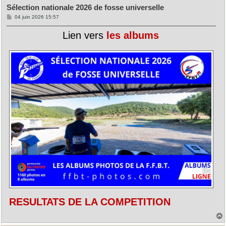
Sélection nationale 2026 de fosse universelle
M
04 juin 2026 15:57
e
s
Lien vers
les albums
s
a
g
e
RESULTATS DE LA COMPETITION