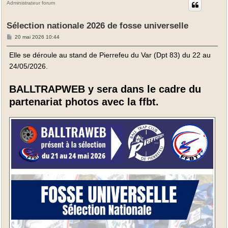
Administrateur forum
Sélection nationale 2026 de fosse universelle
M
20 mai 2026 10:44
e
s
Elle se déroule au stand de Pierrefeu du Var (Dpt 83) du 22 au
s
a
24/05/2026.
g
e
BALLTRAPWEB y sera dans le cadre du
partenariat photos avec la ffbt.