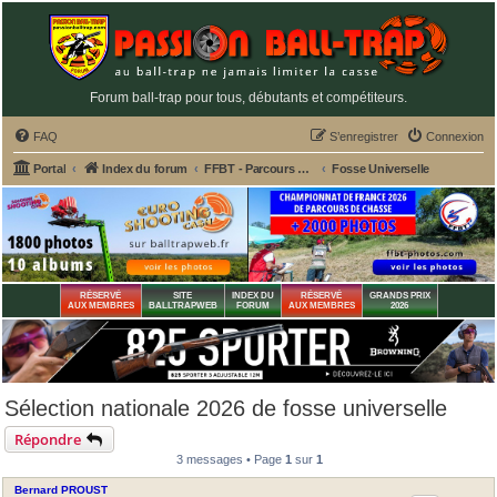
Forum ball-trap pour tous, débutants et compétiteurs.
FAQ
S’enregistrer
Connexion
Portal
Index du forum
FFBT - Parcours chasse, Compak, English Sporting, FU, DTL, Hélices, Sanglier courant
Fosse Universelle
RÉSERVÉ
SITE
INDEX DU
RÉSERVÉ
GRANDS PRIX
AUX MEMBRES
BALLTRAPWEB
FORUM
AUX MEMBRES
2026
Sélection nationale 2026 de fosse universelle
Répondre
3 messages • Page
1
sur
1
Bernard PROUST