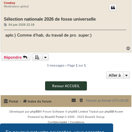
Cowboy
t
Modérateur global
Sélection nationale 2026 de fosse universelle
M
04 juin 2026 22:18
e
s
aplo:) Comme d'hab, du travail de pro. super:)
s
a
g
e
Répondre
t
3 messages • Page
1
sur
1
Aller à
Retour ACCUEIL
Heures au format
UTC+02:00
Portal
Index du forum
Développé par
phpBB
® Forum Software © phpBB Limited
Traduit par
phpBB-fr.com
Powered by
Board3 Portal
© 2009 - 2023 Board3 Group
Confidentialité
|
Conditions