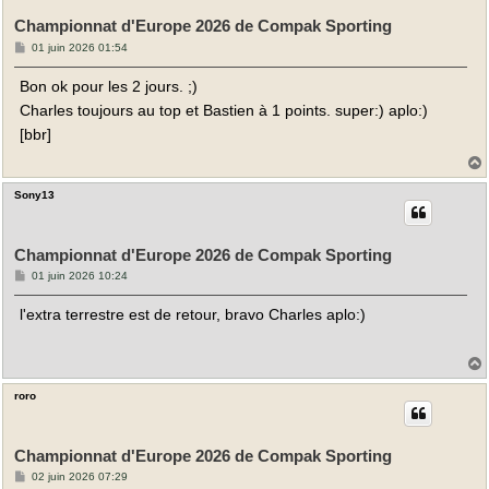
Championnat d'Europe 2026 de Compak Sporting
M
01 juin 2026 01:54
e
s
Bon ok pour les 2 jours. ;)
s
a
Charles toujours au top et Bastien à 1 points. super:) aplo:)
g
e
[bbr]
Sony13
t
Championnat d'Europe 2026 de Compak Sporting
M
01 juin 2026 10:24
e
s
l'extra terrestre est de retour, bravo Charles aplo:)
s
a
g
e
roro
t
Championnat d'Europe 2026 de Compak Sporting
M
02 juin 2026 07:29
e