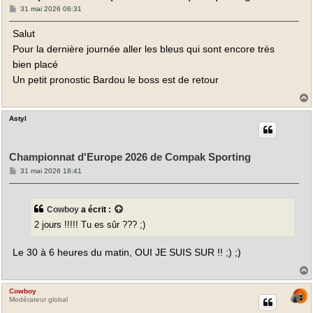
M
31 mai 2026 06:31
e
s
Salut
s
a
Pour la dernière journée aller les bleus qui sont encore très
g
e
bien placé
Un petit pronostic Bardou le boss est de retour
Astyl
t
Championnat d'Europe 2026 de Compak Sporting
M
31 mai 2026 18:41
e
s
s
a
Cowboy
a écrit :
g
e
2 jours !!!!! Tu es sûr ??? ;)
Le 30 à 6 heures du matin, OUI JE SUIS SUR !! ;) ;)
Cowboy
t
Modérateur global