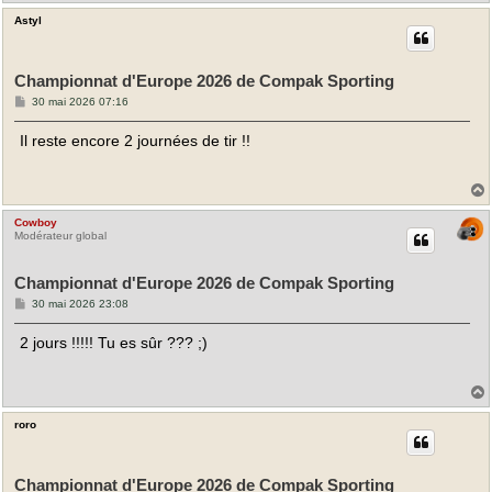
Astyl
t
Championnat d'Europe 2026 de Compak Sporting
M
30 mai 2026 07:16
e
s
Il reste encore 2 journées de tir !!
s
a
g
e
Cowboy
t
Modérateur global
Championnat d'Europe 2026 de Compak Sporting
M
30 mai 2026 23:08
e
s
2 jours !!!!! Tu es sûr ??? ;)
s
a
g
e
roro
t
Championnat d'Europe 2026 de Compak Sporting