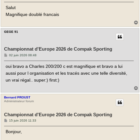
s
Salut
s
a
Magnifique doublé francais
g
e
GEGE 91
t
Championnat d'Europe 2026 de Compak Sporting
M
02 juin 2026 08:48
e
s
oui bravo a Charles 200/200 c est magnifique et bravo a lui
s
a
aussi pour l organisation et les tracés avec une telle diversité,
g
e
un vrai régal.. super:) first:)
Bernard PROUST
t
Administrateur forum
Championnat d'Europe 2026 de Compak Sporting
M
15 juin 2026 11:33
e
s
Bonjour,
s
a
g