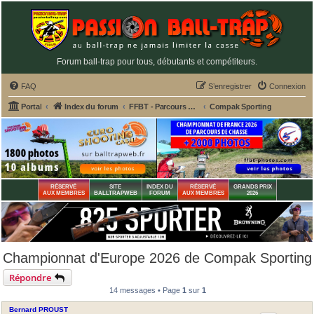
Forum ball-trap pour tous, débutants et compétiteurs.
FAQ
S’enregistrer
Connexion
Portal
Index du forum
FFBT - Parcours chasse, Compak, English Sporting, FU, DTL, Hélices, Sanglier courant
Compak Sporting
RÉSERVÉ
SITE
INDEX DU
RÉSERVÉ
GRANDS PRIX
AUX MEMBRES
BALLTRAPWEB
FORUM
AUX MEMBRES
2026
Championnat d'Europe 2026 de Compak Sporting
Répondre
14 messages • Page
1
sur
1
Bernard PROUST