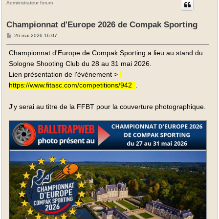
Administrateur forum
Championnat d'Europe 2026 de Compak Sporting
M
26 mai 2026 16:07
e
s
Championnat d'Europe de Compak Sporting a lieu au stand du
s
a
Sologne Shooting Club du 28 au 31 mai 2026.
g
e
Lien présentation de l'événement >
https://www.fitasc.com/competitions/942
.
J'y serai au titre de la FFBT pour la couverture photographique.