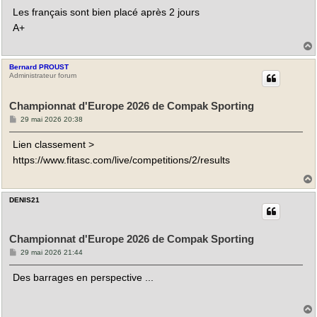
a
Les français sont bien placé après 2 jours
g
e
A+
Bernard PROUST
t
Administrateur forum
Championnat d'Europe 2026 de Compak Sporting
M
29 mai 2026 20:38
e
s
Lien classement >
s
a
https://www.fitasc.com/live/competitions/2/results
g
e
DENIS21
t
Championnat d'Europe 2026 de Compak Sporting
M
29 mai 2026 21:44
e
s
Des barrages en perspective ...
s
a
g
e