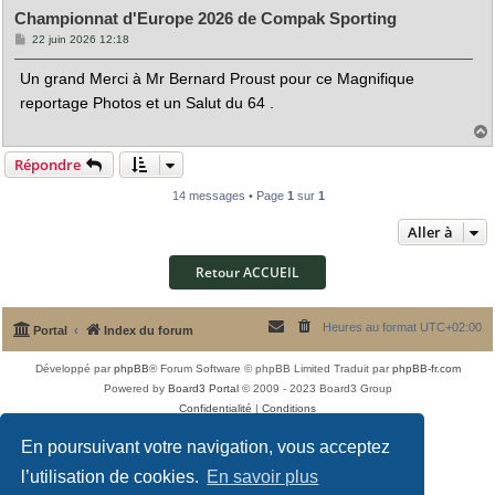
Championnat d'Europe 2026 de Compak Sporting
M
22 juin 2026 12:18
e
s
Un grand Merci à Mr Bernard Proust pour ce Magnifique
s
a
reportage Photos et un Salut du 64 .
g
e
Répondre
t
14 messages • Page
1
sur
1
Aller à
Retour ACCUEIL
Heures au format
UTC+02:00
Portal
Index du forum
Développé par
phpBB
® Forum Software © phpBB Limited
Traduit par
phpBB-fr.com
Powered by
Board3 Portal
© 2009 - 2023 Board3 Group
Confidentialité
|
Conditions
En poursuivant votre navigation, vous acceptez
l’utilisation de cookies.
En savoir plus