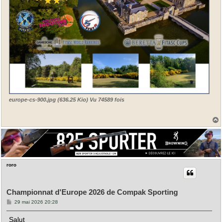
europe-cs-900.jpg (636.25 Kio) Vu 74589 fois
t
roro
Championnat d'Europe 2026 de Compak Sporting
M
29 mai 2026 20:28
e
s
Salut
s