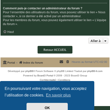
Comment puis-je contacter un administrateur du forum ?
Pour l’ensemble des utilisateurs du forum, vous pouvez utiliser le lien « Nous
contacter », si ce dernier a été activé par un administrateur.
Pour les membres du forum, vous pouvez également utiliser le lien « L’équipe
du forum ».
Haut
Aller à
Retour ACCUEIL
Heures au format
UTC+02:00
Portal
Index du forum
Développé par
phpBB
® Forum Software © phpBB Limited
Traduit par
phpBB-fr.com
Powered by
Board3 Portal
© 2009 - 2023 Board3 Group
Confidentialité
|
Conditions
En poursuivant votre navigation, vous acceptez
l’utilisation de cookies.
En savoir plus
OK