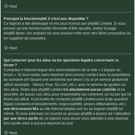
Haut
Pourquoi la fonctionnalité X n’est pas disponible ?
Ce logiciel a été développé et mis sous licence par phpBB Limited. Si vous
pensez qu’une fonctionnalité nécessite d’être ajoutée, visitez la page
phpBB Ideas
(en anglais) où vous pouvez voter pour des idées proposées ou
en suggérer de nouvelles.
Haut
Qui contacter pour les abus ou les questions légales concernant ce
forum ?
Contactez n’importe lequel des administrateurs de la liste « L’équipe du
forum ». Si vous restez sans réponse alors prenez contact avec le propriétaire
du domaine (en faisant une
recherche sur whois
) ou si un service gratuit est
utilisé (exemple : Yahoo!, Free, f2s.com, etc.), avec le service de gestion ou
des abus. Notez que phpBB Limited
n’a absolument aucun contrôle
et ne
peut être, en aucun cas, tenu pour responsable sur
comment
,
où
ou
par qui
ce
forum est utilisé. Il est inutile de contacter phpBB Limited pour toute question
légale (cessions et désistements, responsabilité, propos diffamatoires, etc.)
non directement liée
au site Internet phpbb.com ou au logiciel phpBB lui-
même. Si vous adressez un courriel au groupe phpBB à propos de l’utilisation
par une tierce partie
de ce logiciel vous devez vous attendre à une réponse
très courte voire à aucune réponse du tout.
Haut