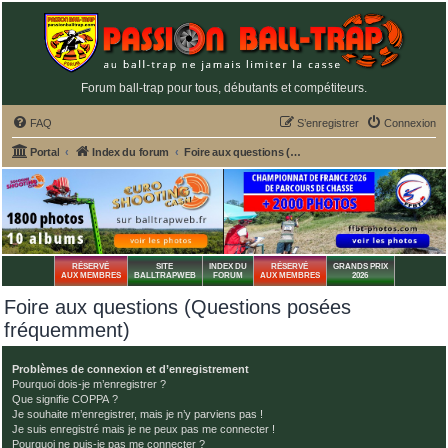
Forum ball-trap pour tous, débutants et compétiteurs.
FAQ
S’enregistrer
Connexion
Portal
Index du forum
Foire aux questions (Questions posées fréquemment)
RÉSERVÉ
SITE
INDEX DU
RÉSERVÉ
GRANDS PRIX
AUX MEMBRES
BALLTRAPWEB
FORUM
AUX MEMBRES
2026
Foire aux questions (Questions posées
fréquemment)
Problèmes de connexion et d’enregistrement
Pourquoi dois-je m’enregistrer ?
Que signifie COPPA ?
Je souhaite m’enregistrer, mais je n’y parviens pas !
Je suis enregistré mais je ne peux pas me connecter !
Pourquoi ne puis-je pas me connecter ?