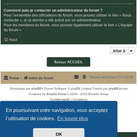
Comment puis-je contacter un administrateur du forum ?
Pour l’ensemble des utilisateurs du forum, vous pouvez utiliser le lien « Nous
contacter », si ce dernier a été activé par un administrateur.
Pour les membres du forum, vous pouvez également utiliser le lien « L’équipe
du forum ».
Haut
Aller à
Retour ACCUEIL
Heures au format
UTC+02:00
Portal
Index du forum
Développé par
phpBB
® Forum Software © phpBB Limited
Traduit par
phpBB-fr.com
Powered by
Board3 Portal
© 2009 - 2023 Board3 Group
Confidentialité
|
Conditions
En poursuivant votre navigation, vous acceptez
l’utilisation de cookies.
En savoir plus
OK