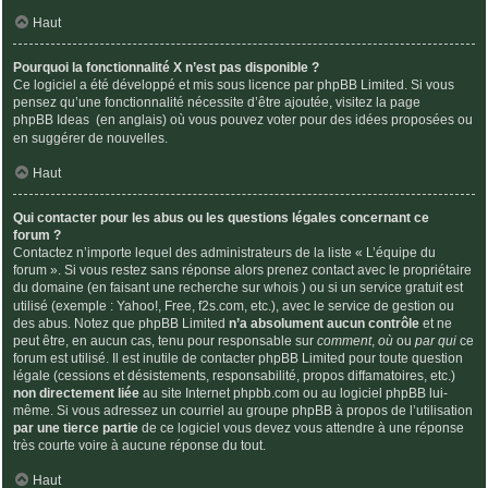
Haut
Pourquoi la fonctionnalité X n’est pas disponible ?
Ce logiciel a été développé et mis sous licence par phpBB Limited. Si vous
pensez qu’une fonctionnalité nécessite d’être ajoutée, visitez la page
phpBB Ideas
(en anglais) où vous pouvez voter pour des idées proposées ou
en suggérer de nouvelles.
Haut
Qui contacter pour les abus ou les questions légales concernant ce
forum ?
Contactez n’importe lequel des administrateurs de la liste « L’équipe du
forum ». Si vous restez sans réponse alors prenez contact avec le propriétaire
du domaine (en faisant une
recherche sur whois
) ou si un service gratuit est
utilisé (exemple : Yahoo!, Free, f2s.com, etc.), avec le service de gestion ou
des abus. Notez que phpBB Limited
n’a absolument aucun contrôle
et ne
peut être, en aucun cas, tenu pour responsable sur
comment
,
où
ou
par qui
ce
forum est utilisé. Il est inutile de contacter phpBB Limited pour toute question
légale (cessions et désistements, responsabilité, propos diffamatoires, etc.)
non directement liée
au site Internet phpbb.com ou au logiciel phpBB lui-
même. Si vous adressez un courriel au groupe phpBB à propos de l’utilisation
par une tierce partie
de ce logiciel vous devez vous attendre à une réponse
très courte voire à aucune réponse du tout.
Haut