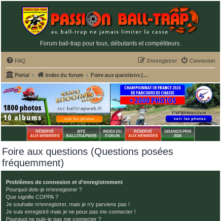
Forum ball-trap pour tous, débutants et compétiteurs.
FAQ
S’enregistrer
Connexion
Portal
Index du forum
Foire aux questions (Questions posées fréquemment)
RÉSERVÉ
SITE
INDEX DU
RÉSERVÉ
GRANDS PRIX
AUX MEMBRES
BALLTRAPWEB
FORUM
AUX MEMBRES
2026
Foire aux questions (Questions posées
fréquemment)
Problèmes de connexion et d’enregistrement
Pourquoi dois-je m’enregistrer ?
Que signifie COPPA ?
Je souhaite m’enregistrer, mais je n’y parviens pas !
Je suis enregistré mais je ne peux pas me connecter !
Pourquoi ne puis-je pas me connecter ?