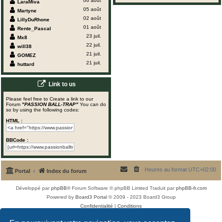
06 août
LaraMiva
05 août
Martyne
02 août
LillyDuRhone
01 août
Rente_Pascal
23 juil.
Mx8
22 juil.
will38
21 juil.
GOMEZ
21 juil.
huttard
Link to us
Please feel free to Create a link to our
Forum
"PASSION BALL-TRAP"
You can do
so by using the following codes:
HTML :
BBCode :
Heures au format
UTC+02:00
Portal
Index du forum
Développé par
phpBB
® Forum Software © phpBB Limited
Traduit par
phpBB-fr.com
Powered by
Board3 Portal
© 2009 - 2023 Board3 Group
Confidentialité
|
Conditions