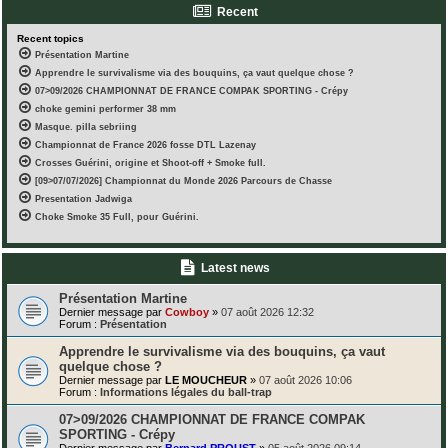
Recent
Recent topics
Présentation Martine
Apprendre le survivalisme via des bouquins, ça vaut quelque chose ?
07>09/2026 CHAMPIONNAT DE FRANCE COMPAK SPORTING - Crépy
choke gemini performer 38 mm
Masque. pilla sebriing
Championnat de France 2026 fosse DTL Lazenay
Crosses Guérini, origine et Shoot-off + Smoke full.
[09>07/07/2026] Championnat du Monde 2026 Parcours de Chasse
Presentation Jadwiga
Choke Smoke 35 Full, pour Guérini.
Latest news
Présentation Martine
Dernier message par
Cowboy
»
07 août 2026 12:32
Forum :
Présentation
Apprendre le survivalisme via des bouquins, ça vaut
quelque chose ?
Dernier message par
LE MOUCHEUR
»
07 août 2026 10:06
Forum :
Informations légales du ball-trap
07>09/2026 CHAMPIONNAT DE FRANCE COMPAK
SPORTING - Crépy
Dernier message par
Bernard PROUST
»
05 août 2026 09:14