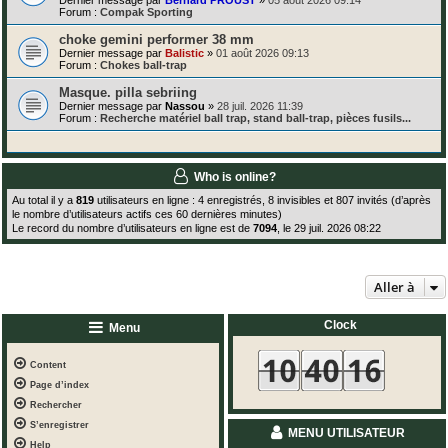
Forum :
Compak Sporting
choke gemini performer 38 mm
Dernier message par
Balistic
»
01 août 2026 09:13
Forum :
Chokes ball-trap
Masque. pilla sebriing
Dernier message par
Nassou
»
28 juil. 2026 11:39
Forum :
Recherche matériel ball trap, stand ball-trap, pièces fusils...
Who is online?
Au total il y a
819
utilisateurs en ligne : 4 enregistrés, 8 invisibles et 807 invités (d’après
le nombre d’utilisateurs actifs ces 60 dernières minutes)
Le record du nombre d’utilisateurs en ligne est de
7094
, le 29 juil. 2026 08:22
Aller à
Clock
Menu
Content
Page d’index
Rechercher
S’enregistrer
MENU UTILISATEUR
Help