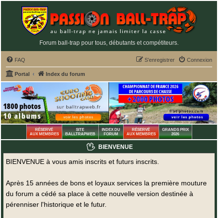
Forum ball-trap pour tous, débutants et compétiteurs.
FAQ
S’enregistrer
Connexion
Portal
Index du forum
RÉSERVÉ
SITE
INDEX DU
RÉSERVÉ
GRANDS PRIX
AUX MEMBRES
BALLTRAPWEB
FORUM
AUX MEMBRES
2026
BIENVENUE
BIENVENUE à vous amis inscrits et futurs inscrits.
Après 15 années de bons et loyaux services la première mouture
du forum a cédé sa place à cette nouvelle version destinée à
pérenniser l'historique et le futur.