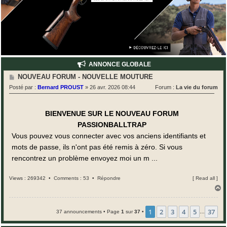
ANNONCE GLOBALE
M
NOUVEAU FORUM - NOUVELLE MOUTURE
e
Posté par :
Bernard PROUST
»
26 avr. 2026 08:44
Forum :
La vie du forum
s
s
a
g
BIENVENUE SUR LE NOUVEAU FORUM
e
PASSIONBALLTRAP
Vous pouvez vous connecter avec vos anciens identifiants et
mots de passe, ils n'ont pas été remis à zéro. Si vous
rencontrez un problème envoyez moi un m ...
Views : 269342 •
Comments : 53
•
Répondre
[
Read all
]
H
a
u
t
1
2
3
4
5
37
37 announcements • Page
1
sur
37
•
…