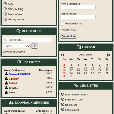
Nom d’utilisateur :
FAQ
BBCode FAQ
Mot de passe :
Terms of use
Privacy policy
Remember me
Register now!
RECHERCHE
Calendar
Advanced search
Aug. 2026
Su
Mo
Tu
We
Th
Fr
Sa
Top Posters
1
2
3
4
5
6
7
8
9
10
11
12
13
14
15
Nom d’utilisateur
Messages
16
17
18
19
20
21
22
23
24
25
26
27
28
29
15037
Bernard PROUST
30
31
6015
Cowboy
4969
Balistic
LIENS SITES
2669
CHMILL
1340
Timo
Balltrapweb Photos
FFBT PHOTOS
NOUVEAUX MEMBRES
Board3.de
phpBB.com
Nom d’utilisateur
Enregistré le