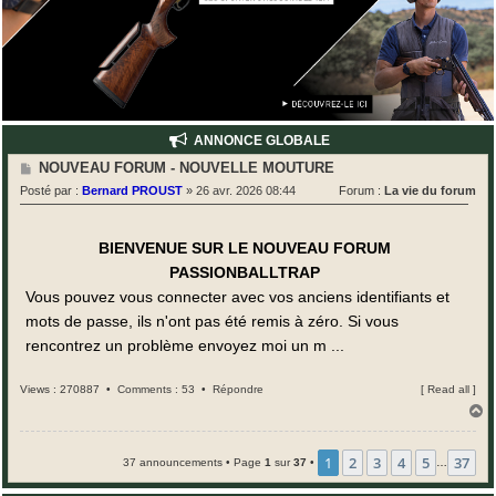
ANNONCE GLOBALE
M
NOUVEAU FORUM - NOUVELLE MOUTURE
e
Posté par :
Bernard PROUST
»
26 avr. 2026 08:44
Forum :
La vie du forum
s
s
a
g
BIENVENUE SUR LE NOUVEAU FORUM
e
PASSIONBALLTRAP
Vous pouvez vous connecter avec vos anciens identifiants et
mots de passe, ils n'ont pas été remis à zéro. Si vous
rencontrez un problème envoyez moi un m ...
Views : 270887 •
Comments : 53
•
Répondre
[
Read all
]
H
a
u
t
1
2
3
4
5
37
37 announcements • Page
1
sur
37
•
…