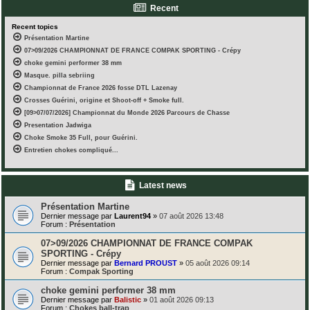
Recent
Recent topics
Présentation Martine
07>09/2026 CHAMPIONNAT DE FRANCE COMPAK SPORTING - Crépy
choke gemini performer 38 mm
Masque. pilla sebriing
Championnat de France 2026 fosse DTL Lazenay
Crosses Guérini, origine et Shoot-off + Smoke full.
[09>07/07/2026] Championnat du Monde 2026 Parcours de Chasse
Presentation Jadwiga
Choke Smoke 35 Full, pour Guérini.
Entretien chokes compliqué...
Latest news
Présentation Martine
Dernier message par
Laurent94
»
07 août 2026 13:48
Forum :
Présentation
07>09/2026 CHAMPIONNAT DE FRANCE COMPAK
SPORTING - Crépy
Dernier message par
Bernard PROUST
»
05 août 2026 09:14
Forum :
Compak Sporting
choke gemini performer 38 mm
Dernier message par
Balistic
»
01 août 2026 09:13
Forum :
Chokes ball-trap