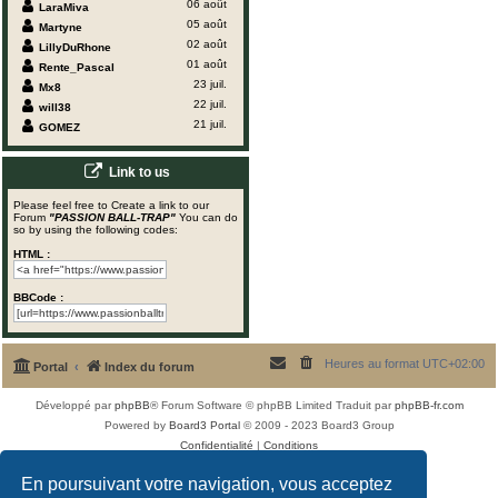
06 août
LaraMiva
05 août
Martyne
02 août
LillyDuRhone
01 août
Rente_Pascal
23 juil.
Mx8
22 juil.
will38
21 juil.
GOMEZ
Link to us
Please feel free to Create a link to our
Forum
"PASSION BALL-TRAP"
You can do
so by using the following codes:
HTML :
BBCode :
Heures au format
UTC+02:00
Portal
Index du forum
Développé par
phpBB
® Forum Software © phpBB Limited
Traduit par
phpBB-fr.com
Powered by
Board3 Portal
© 2009 - 2023 Board3 Group
Confidentialité
|
Conditions
En poursuivant votre navigation, vous acceptez