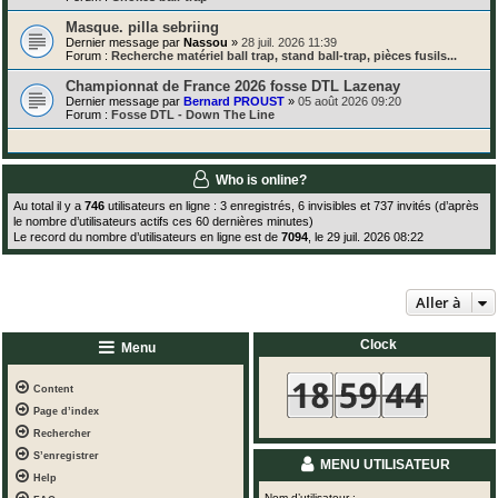
Masque. pilla sebriing
Dernier message par
Nassou
»
28 juil. 2026 11:39
Forum :
Recherche matériel ball trap, stand ball-trap, pièces fusils...
Championnat de France 2026 fosse DTL Lazenay
Dernier message par
Bernard PROUST
»
05 août 2026 09:20
Forum :
Fosse DTL - Down The Line
Who is online?
Au total il y a
746
utilisateurs en ligne : 3 enregistrés, 6 invisibles et 737 invités (d’après
le nombre d’utilisateurs actifs ces 60 dernières minutes)
Le record du nombre d’utilisateurs en ligne est de
7094
, le 29 juil. 2026 08:22
Aller à
Clock
Menu
Content
Page d’index
Rechercher
S’enregistrer
MENU UTILISATEUR
Help
Nom d’utilisateur :