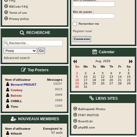
FAQ
BBCode FAQ
Mot de passe :
Terms of use
Privacy policy
Remember me
Register now!
RECHERCHE
Calendar
Advanced search
Aug. 2026
Su
Mo
Tu
We
Th
Fr
Sa
Top Posters
1
2
3
4
5
6
7
8
9
10
11
12
13
14
15
Nom d’utilisateur
Messages
16
17
18
19
20
21
22
23
24
25
26
27
28
29
15037
Bernard PROUST
30
31
6015
Cowboy
4969
Balistic
LIENS SITES
2669
CHMILL
1340
Timo
Balltrapweb Photos
FFBT PHOTOS
NOUVEAUX MEMBRES
Board3.de
phpBB.com
Nom d’utilisateur
Enregistré le
07 août
thibault