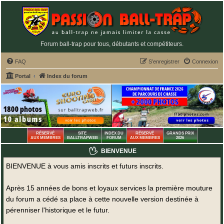
Forum ball-trap pour tous, débutants et compétiteurs.
FAQ
S’enregistrer
Connexion
Portal
Index du forum
RÉSERVÉ
SITE
INDEX DU
RÉSERVÉ
GRANDS PRIX
AUX MEMBRES
BALLTRAPWEB
FORUM
AUX MEMBRES
2026
BIENVENUE
BIENVENUE à vous amis inscrits et futurs inscrits.
Après 15 années de bons et loyaux services la première mouture
du forum a cédé sa place à cette nouvelle version destinée à
pérenniser l'historique et le futur.