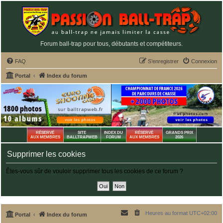
Forum ball-trap pour tous, débutants et compétiteurs.
FAQ
S’enregistrer
Connexion
Portal
Index du forum
RÉSERVÉ
SITE
INDEX DU
RÉSERVÉ
GRANDS PRIX
AUX MEMBRES
BALLTRAPWEB
FORUM
AUX MEMBRES
2026
Supprimer les cookies
Êtes-vous sûr de vouloir supprimer tous les cookies de ce forum ?
Heures au format
UTC+02:00
Portal
Index du forum