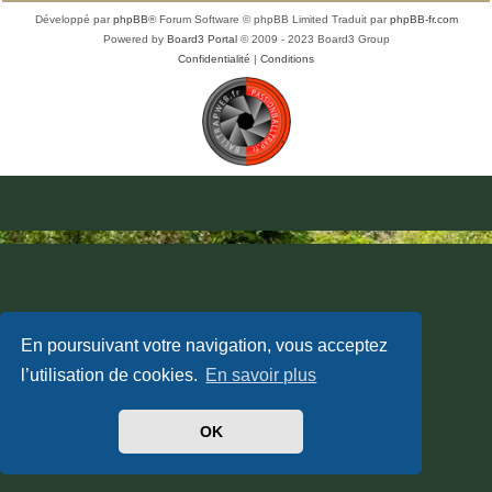
Développé par
phpBB
® Forum Software © phpBB Limited
Traduit par
phpBB-fr.com
Powered by
Board3 Portal
© 2009 - 2023 Board3 Group
Confidentialité
|
Conditions
En poursuivant votre navigation, vous acceptez
l’utilisation de cookies.
En savoir plus
OK