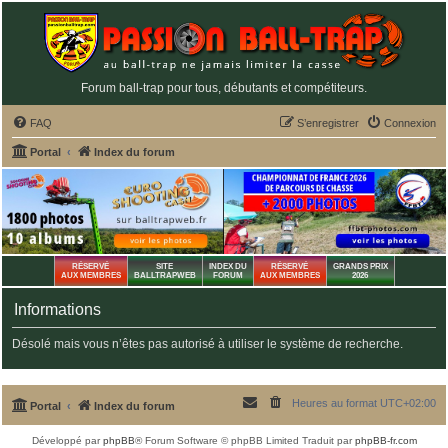
Forum ball-trap pour tous, débutants et compétiteurs.
FAQ
S’enregistrer
Connexion
Portal
Index du forum
RÉSERVÉ
SITE
INDEX DU
RÉSERVÉ
GRANDS PRIX
AUX MEMBRES
BALLTRAPWEB
FORUM
AUX MEMBRES
2026
Informations
Désolé mais vous n’êtes pas autorisé à utiliser le système de recherche.
Heures au format
UTC+02:00
Portal
Index du forum
Développé par
phpBB
® Forum Software © phpBB Limited
Traduit par
phpBB-fr.com