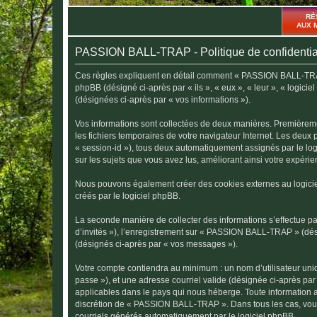
RÉ
AUX 
PASSION BALL-TRAP - Politique de confidentia
Ces règles expliquent en détail comment « PASSION BALL-TRAP »
phpBB (désigné ci-après par « ils », « eux », « leur », « logici
(désignées ci-après par « vos informations »).
Vos informations sont collectées de deux manières. Premièreme
les fichiers temporaires de votre navigateur Internet. Les deux 
« session-id »), tous deux automatiquement assignés par le lo
sur les sujets que vous avez lus, améliorant ainsi votre expérien
Nous pouvons également créer des cookies externes au logici
créés par le logiciel phpBB.
La seconde manière de collecter des informations s’effectue par
d’invités »), l’enregistrement sur « PASSION BALL-TRAP » (dés
(désignés ci-après par « vos messages »).
Votre compte contiendra au minimum : un nom d’utilisateur uniq
passe »), et une adresse courriel valide (désignée ci-après pa
applicables dans le pays qui nous héberge. Toute information au
discrétion de « PASSION BALL-TRAP ». Dans tous les cas, vous
courriels générés automatiquement par le logiciel phpBB.