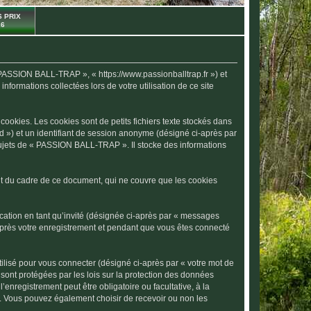
 PRIX
26
 PASSION BALL-TRAP », « https://www.passionballtrap.fr ») et
nformations collectées lors de votre utilisation de ce site
okies. Les cookies sont de petits fichiers texte stockés dans
-id ») et un identifiant de session anonyme (désigné ci-après par
sujets de « PASSION BALL-TRAP ». Il stocke des informations
 du cadre de ce document, qui ne couvre que les cookies
ication en tant qu’invité (désignée ci-après par « messages
après votre enregistrement et pendant que vous êtes connecté
ilisé pour vous connecter (désigné ci-après par « votre mot de
sont protégées par les lois sur la protection des données
enregistrement peut être obligatoire ou facultative, à la
. Vous pouvez également choisir de recevoir ou non les