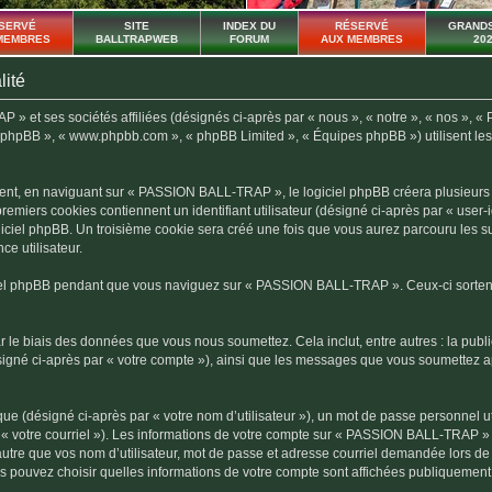
SERVÉ
SITE
INDEX DU
RÉSERVÉ
GRANDS
MEMBRES
BALLTRAPWEB
FORUM
AUX MEMBRES
20
lité
 et ses sociétés affiliées (désignés ci-après par « nous », « notre », « nos », «
el phpBB », « www.phpbb.com », « phpBB Limited », « Équipes phpBB ») utilisent les i
nt, en naviguant sur « PASSION BALL-TRAP », le logiciel phpBB créera plusieurs co
premiers cookies contiennent un identifiant utilisateur (désigné ci-après par « user
giciel phpBB. Un troisième cookie sera créé une fois que vous aurez parcouru les 
ce utilisateur.
el phpBB pendant que vous naviguez sur « PASSION BALL-TRAP ». Ceux-ci sortent
 le biais des données que vous nous soumettez. Cela inclut, entre autres : la publ
igné ci-après par « votre compte »), ainsi que les messages que vous soumettez 
ue (désigné ci-après par « votre nom d’utilisateur »), un mot de passe personnel ut
r « votre courriel »). Les informations de votre compte sur « PASSION BALL-TRAP » 
tre que vos nom d’utilisateur, mot de passe et adresse courriel demandée lors de l’
 pouvez choisir quelles informations de votre compte sont affichées publiquement