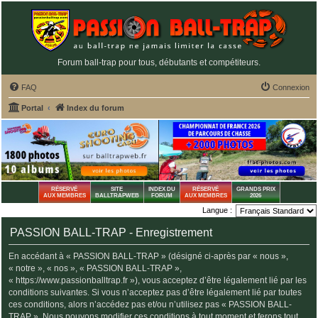
Forum ball-trap pour tous, débutants et compétiteurs.
FAQ
Connexion
Portal
Index du forum
RÉSERVÉ
SITE
INDEX DU
RÉSERVÉ
GRANDS PRIX
AUX MEMBRES
BALLTRAPWEB
FORUM
AUX MEMBRES
2026
Langue :
PASSION BALL-TRAP - Enregistrement
En accédant à « PASSION BALL-TRAP » (désigné ci-après par « nous »,
« notre », « nos », « PASSION BALL-TRAP »,
« https://www.passionballtrap.fr »), vous acceptez d’être légalement lié par les
conditions suivantes. Si vous n’acceptez pas d’être légalement lié par toutes
ces conditions, alors n’accédez pas et/ou n’utilisez pas « PASSION BALL-
TRAP ». Nous pouvons modifier ces conditions à tout moment et ferons tout