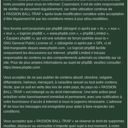
notre possible pour vous en informer. Cependant, il est de votre responsabilité
de vérifier ce document régulièrement, car votre utilisation continue de
« PASSION BALL-TRAP » après toute modification constitue votre acceptation
d’être légalement lié par les conditions mises à jour et/ou modifiées.
Nos forums sont propulsés par phpBB (désigné ci-après par « ils », « eux »,
« leur », « logiciel phpBB », « www.phpbb.com », « phpBB Limited »,
« Équipes phpBB »), qui est une solution de forum publiée sous la «
GNU General Public License v2
» (désignée ci-après par « GPL ») et
téléchargeable depuis
www.phpbb.com
. Le logiciel phpBB facilite
uniquement les discussions sur Internet ; phpBB Limited n’est pas
responsable du contenu ou des comportements autorisés ou interdits sur ce
site. Pour de plus amples informations au sujet de phpBB, veuillez consulter :
https://www.phpbb.com/
.
Vous acceptez de ne pas publier de contenu abusif, obscène, vulgaire,
diffamatoire, haineux, menaçant, à caractère sexuel ou tout autre contenu
illicite, que ce soit en vertu des lois de votre pays, du pays où « PASSION
BALL-TRAP » est hébergé ou du droit international. Une telle action peut
entraîner votre bannissement immédiat et permanent, avec une notification à
votre fournisseur d’accès à Internet si nous le jugeons nécessaire. L’adresse
IP de tous les messages est enregistrée pour aider à faire respecter ces
conditions.
Vous acceptez que « PASSION BALL-TRAP » se réserve le droit de supprimer,
modifier, déplacer ou verrouiller n’importe quel sujet à tout moment, à notre