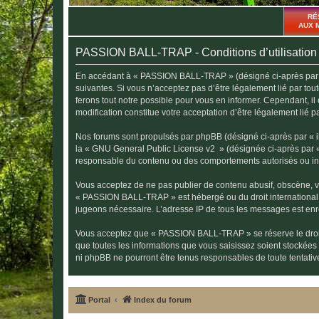
RÉ
AUX 
PASSION BALL-TRAP - Conditions d’utilisation
En accédant à « PASSION BALL-TRAP » (désigné ci-après par « n
suivantes. Si vous n’acceptez pas d’être légalement lié par t
ferons tout notre possible pour vous en informer. Cependant, i
modification constitue votre acceptation d’être légalement lié p
Nos forums sont propulsés par phpBB (désigné ci-après par « il
la «
GNU General Public License v2
» (désignée ci-après par 
responsable du contenu ou des comportements autorisés ou inter
Vous acceptez de ne pas publier de contenu abusif, obscène, vul
« PASSION BALL-TRAP » est hébergé ou du droit international. U
jugeons nécessaire. L’adresse IP de tous les messages est enre
Vous acceptez que « PASSION BALL-TRAP » se réserve le droit d
que toutes les informations que vous saisissez soient stocké
ni phpBB ne pourront être tenus responsables de toute tentati
Portal
Index du forum