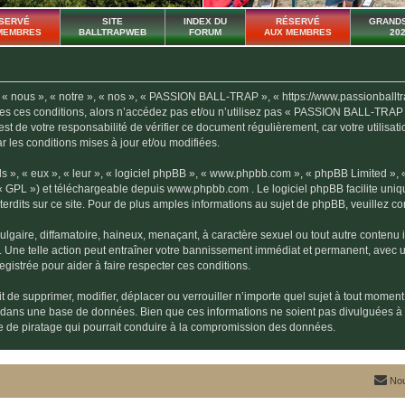
SERVÉ
SITE
INDEX DU
RÉSERVÉ
GRANDS
MEMBRES
BALLTRAPWEB
FORUM
AUX MEMBRES
20
ous », « notre », « nos », « PASSION BALL-TRAP », « https://www.passionballtrap.f
outes ces conditions, alors n’accédez pas et/ou n’utilisez pas « PASSION BALL-TRAP
l est de votre responsabilité de vérifier ce document régulièrement, car votre util
ar les conditions mises à jour et/ou modifiées.
s », « eux », « leur », « logiciel phpBB », « www.phpbb.com », « phpBB Limited »,
« GPL ») et téléchargeable depuis
www.phpbb.com
. Le logiciel phpBB facilite uni
dits sur ce site. Pour de plus amples informations au sujet de phpBB, veuillez co
gaire, diffamatoire, haineux, menaçant, à caractère sexuel ou tout autre contenu ill
ne telle action peut entraîner votre bannissement immédiat et permanent, avec une 
gistrée pour aider à faire respecter ces conditions.
e supprimer, modifier, déplacer ou verrouiller n’importe quel sujet à tout moment
es dans une base de données. Bien que ces informations ne soient pas divulguées
ve de piratage qui pourrait conduire à la compromission des données.
Nou