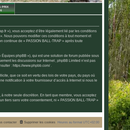
 PRIX
26
r »), vous acceptez d’être légalement lié par les conditions
 ». Nous pouvons modifier ces conditions à tout moment et
isation continue de « PASSION BALL-TRAP » après toute
 « Équipes phpBB »), qui est une solution de forum publiée sous
quement les discussions sur Internet ; phpBB Limited n’est pas
nsulter :
https://www.phpbb.com/
.
icite, que ce soit en vertu des lois de votre pays, du pays où
notification à votre fournisseur d’accès à Internet si nous le
, à notre seule discrétion. En tant que membre, vous acceptez
 à un tiers sans votre consentement, ni « PASSION BALL-TRAP »
s contacter
Supprimer les cookies
Heures au format
UTC+02:00