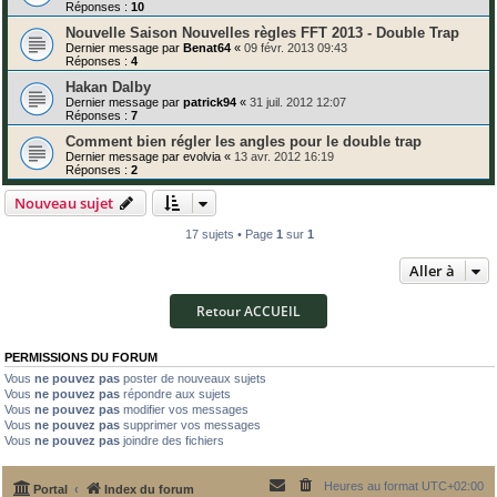
Réponses :
10
Nouvelle Saison Nouvelles règles FFT 2013 - Double Trap
Dernier message par
Benat64
«
09 févr. 2013 09:43
Réponses :
4
Hakan Dalby
Dernier message par
patrick94
«
31 juil. 2012 12:07
Réponses :
7
Comment bien régler les angles pour le double trap
Dernier message par
evolvia
«
13 avr. 2012 16:19
Réponses :
2
Nouveau sujet
17 sujets • Page
1
sur
1
Aller à
Retour ACCUEIL
PERMISSIONS DU FORUM
Vous
ne pouvez pas
poster de nouveaux sujets
Vous
ne pouvez pas
répondre aux sujets
Vous
ne pouvez pas
modifier vos messages
Vous
ne pouvez pas
supprimer vos messages
Vous
ne pouvez pas
joindre des fichiers
Heures au format
UTC+02:00
Portal
Index du forum