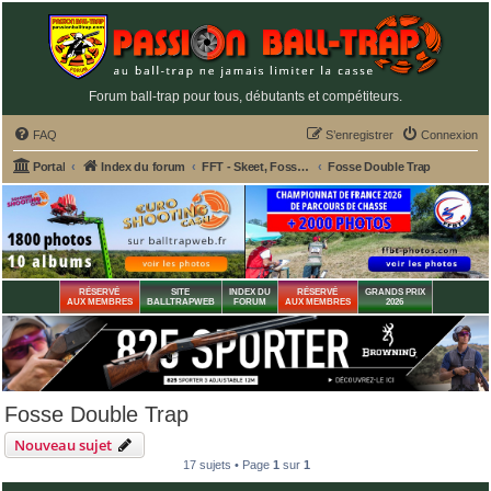
Forum ball-trap pour tous, débutants et compétiteurs.
FAQ
S’enregistrer
Connexion
Portal
Index du forum
FFT - Skeet, Fosse Olympique, Double Trap
Fosse Double Trap
RÉSERVÉ
SITE
INDEX DU
RÉSERVÉ
GRANDS PRIX
AUX MEMBRES
BALLTRAPWEB
FORUM
AUX MEMBRES
2026
Fosse Double Trap
Nouveau sujet
17 sujets • Page
1
sur
1