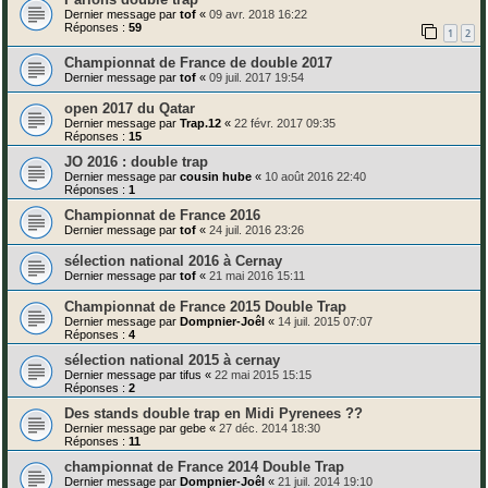
Dernier message par
tof
«
09 avr. 2018 16:22
Réponses :
59
1
2
Championnat de France de double 2017
Dernier message par
tof
«
09 juil. 2017 19:54
open 2017 du Qatar
Dernier message par
Trap.12
«
22 févr. 2017 09:35
Réponses :
15
JO 2016 : double trap
Dernier message par
cousin hube
«
10 août 2016 22:40
Réponses :
1
Championnat de France 2016
Dernier message par
tof
«
24 juil. 2016 23:26
sélection national 2016 à Cernay
Dernier message par
tof
«
21 mai 2016 15:11
Championnat de France 2015 Double Trap
Dernier message par
Dompnier-Joêl
«
14 juil. 2015 07:07
Réponses :
4
sélection national 2015 à cernay
Dernier message par
tifus
«
22 mai 2015 15:15
Réponses :
2
Des stands double trap en Midi Pyrenees ??
Dernier message par
gebe
«
27 déc. 2014 18:30
Réponses :
11
championnat de France 2014 Double Trap
Dernier message par
Dompnier-Joêl
«
21 juil. 2014 19:10