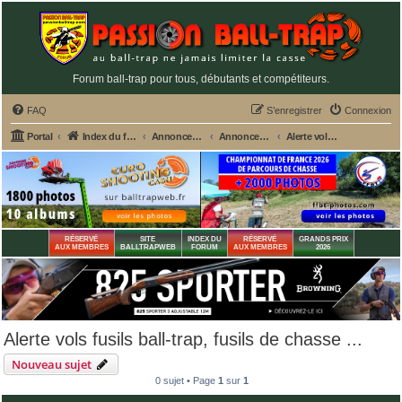
Forum ball-trap pour tous, débutants et compétiteurs.
FAQ
S’enregistrer
Connexion
Portal
Index du forum
Annonces GRATUITES PASSION BALL-TRAP
Annonces gratuites : Ventes - Recherches - Alertes vols
Alerte vols fusils ball-trap, fusils de chasse ...
RÉSERVÉ
SITE
INDEX DU
RÉSERVÉ
GRANDS PRIX
AUX MEMBRES
BALLTRAPWEB
FORUM
AUX MEMBRES
2026
Alerte vols fusils ball-trap, fusils de chasse ...
Nouveau sujet
0 sujet • Page
1
sur
1