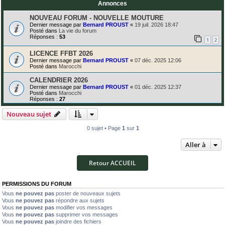
Annonces
NOUVEAU FORUM - NOUVELLE MOUTURE
Dernier message par
Bernard PROUST
«
19 juil. 2026 18:47
Posté dans
La vie du forum
Réponses :
53
1
2
LICENCE FFBT 2026
Dernier message par
Bernard PROUST
«
07 déc. 2025 12:06
Posté dans
Marocchi
CALENDRIER 2026
Dernier message par
Bernard PROUST
«
01 déc. 2025 12:37
Posté dans
Marocchi
Réponses :
27
Nouveau sujet
0 sujet • Page
1
sur
1
Aller à
Retour ACCUEIL
PERMISSIONS DU FORUM
Vous
ne pouvez pas
poster de nouveaux sujets
Vous
ne pouvez pas
répondre aux sujets
Vous
ne pouvez pas
modifier vos messages
Vous
ne pouvez pas
supprimer vos messages
Vous
ne pouvez pas
joindre des fichiers