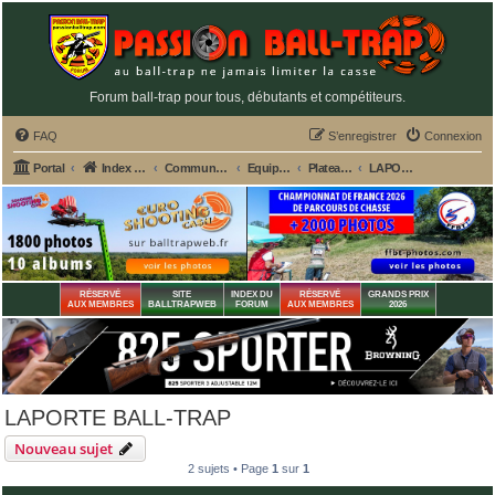
Forum ball-trap pour tous, débutants et compétiteurs.
FAQ
S’enregistrer
Connexion
Portal
Index du forum
Commun aux 2 fédérations ball-trap FFBT et FFT
Equipement des stands de tir ball-trap
Plateaux ball-trap
LAPORTE BALL-TRAP
RÉSERVÉ
SITE
INDEX DU
RÉSERVÉ
GRANDS PRIX
AUX MEMBRES
BALLTRAPWEB
FORUM
AUX MEMBRES
2026
LAPORTE BALL-TRAP
Nouveau sujet
2 sujets • Page
1
sur
1