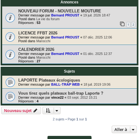
Annonces
NOUVEAU FORUM - NOUVELLE MOUTURE
Dernier message par
Bernard PROUST
«
19 juil. 2026 18:47
Posté dans
La vie du forum
Réponses :
53
1
2
LICENCE FFBT 2026
Dernier message par
Bernard PROUST
«
07 déc. 2025 12:06
Posté dans
Marocchi
CALENDRIER 2026
Dernier message par
Bernard PROUST
«
01 déc. 2025 12:37
Posté dans
Marocchi
Réponses :
27
Sujets
LAPORTE Plateaux écologiques
Dernier message par
BALL-TRAP WEB
«
18 juil. 2019 19:06
Vous tirez quels plateaux ball-trap Laporte ?
Dernier message par
vince22
«
03 sept. 2012 15:21
Réponses :
4
Nouveau sujet
2 sujets • Page
1
sur
1
Aller à