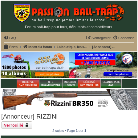
Forum ball-trap pour tous, débutants et compétiteurs.
FAQ
S’enregistrer
Connexion
Portal
Index du forum
La boutique, les services et annonceurs PASSION BALL-TRAP
[Annonceur] RIZZINI
RÉSERVÉ
SITE
INDEX DU
RÉSERVÉ
GRANDS PRIX
AUX MEMBRES
BALLTRAPWEB
FORUM
AUX MEMBRES
2026
[Annonceur] RIZZINI
Verrouillé
2 sujets • Page
1
sur
1